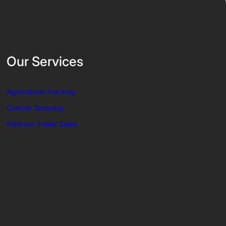
Our Services
Agricultural Trucking
Custom
Spraying
Platinum Trailer Sales