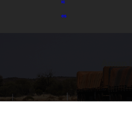
ic
es
Aman B