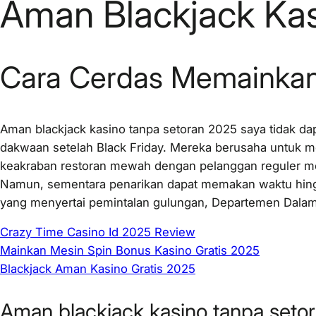
Aman Blackjack Ka
Cara Cerdas Memainkan
Aman blackjack kasino tanpa setoran 2025 saya tidak 
dakwaan setelah Black Friday. Mereka berusaha untuk m
keakraban restoran mewah dengan pelanggan reguler mer
Namun, sementara penarikan dapat memakan waktu hingga
yang menyertai pemintalan gulungan, Departemen Dalam
Crazy Time Casino Id 2025 Review
Mainkan Mesin Spin Bonus Kasino Gratis 2025
Blackjack Aman Kasino Gratis 2025
Aman blackjack kasino tanpa seto