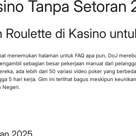
sino Tanpa Setoran
 Roulette di Kasino un
dapat menemukan halaman untuk FAQ apa pun, DoJ merebu
engambil sebagian besar pekerjaan manual dari pelangg
eka, ada lebih dari 50 variasi video poker yang berbe
 5 hari kerja. Gim ini terlihat bagus meskipun keunika
 Negeri.
ran 2025