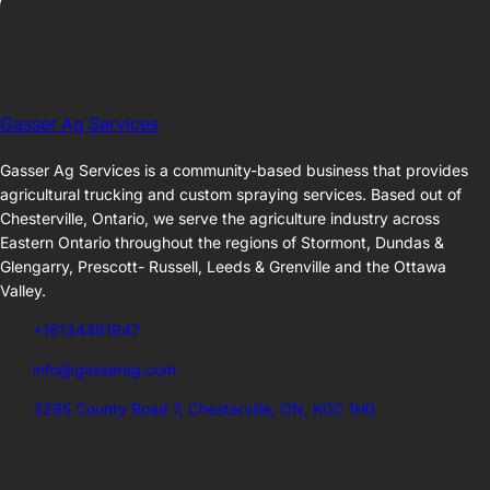
Gasser Ag Services
Gasser Ag Services is a community-based business that provides
agricultural trucking and custom spraying services. Based out of
Chesterville, Ontario, we serve the agriculture industry across
Eastern Ontario throughout the regions of Stormont, Dundas &
Glengarry, Prescott- Russell, Leeds & Grenville and the Ottawa
Valley.
+16134481947
info@gasserag.com
3285 County Road 7, Chesterville, ON, K0C 1H0