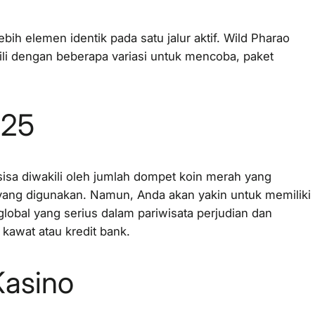
bih elemen identik pada satu jalur aktif. Wild Pharao
kili dengan beberapa variasi untuk mencoba, paket
025
sisa diwakili oleh jumlah dompet koin merah yang
yang digunakan. Namun, Anda akan yakin untuk memiliki
lobal yang serius dalam pariwisata perjudian dan
awat atau kredit bank.
Kasino