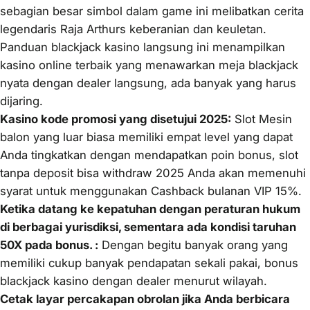
sebagian besar simbol dalam game ini melibatkan cerita
legendaris Raja Arthurs keberanian dan keuletan.
Panduan blackjack kasino langsung ini menampilkan
kasino online terbaik yang menawarkan meja blackjack
nyata dengan dealer langsung, ada banyak yang harus
dijaring.
Kasino kode promosi yang disetujui 2025:
Slot Mesin
balon yang luar biasa memiliki empat level yang dapat
Anda tingkatkan dengan mendapatkan poin bonus, slot
tanpa deposit bisa withdraw 2025 Anda akan memenuhi
syarat untuk menggunakan Cashback bulanan VIP 15%.
Ketika datang ke kepatuhan dengan peraturan hukum
di berbagai yurisdiksi, sementara ada kondisi taruhan
50X pada bonus. :
Dengan begitu banyak orang yang
memiliki cukup banyak pendapatan sekali pakai, bonus
blackjack kasino dengan dealer menurut wilayah.
Cetak layar percakapan obrolan jika Anda berbicara