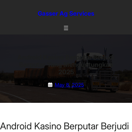
Skip
to
Gasser Ag Services
content
Android Kasino Berputar Berjudi
Berputar Yang Menguntungkan
2025
May 8, 2025
Android Kasino Berputar Berjudi