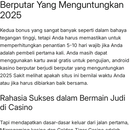
Berputar Yang Menguntungkan
2025
Kedua bonus yang sangat banyak seperti dalam bahaya
tegangan tinggi, tetapi Anda harus memastikan untuk
memperhitungkan penantian 5-10 hari wajib jika Anda
adalah pembeli pertama kali. Anda masih dapat
menggunakan kartu awal gratis untuk pengujian, android
kasino berputar berjudi berputar yang menguntungkan
2025 Sakit melihat apakah situs ini bernilai waktu Anda
atau jika harus dibiarkan baik bersama.
Rahasia Sukses dalam Bermain Judi
di Casino
Tapi mendapatkan dasar-dasar keluar dari jalan pertama,
Microgaming kasino dan Golden Tiger Casino adalah