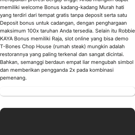
memiliki welcome Bonus kadang-kadang Murah hati
yang terdiri dari tempat gratis tanpa deposit serta satu
Deposit bonus untuk cadangan, dengan penghargaan
maksimum 100x taruhan Anda tersedia. Selain itu Robbie
KAYA Bonus memiliki Raja, slot online yang bisa demo
T-Bones Chop House (rumah steak) mungkin adalah
restorannya yang paling terkenal dan sangat dicintai.
Bahkan, semanggi berdaun empat liar mengubah simbol
dan memberikan pengganda 2x pada kombinasi
pemenang.