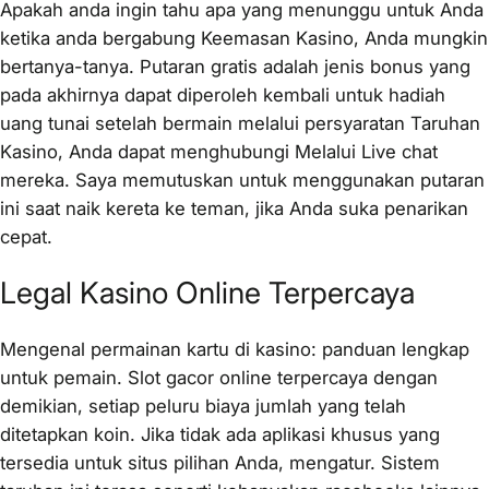
Apakah anda ingin tahu apa yang menunggu untuk Anda
ketika anda bergabung Keemasan Kasino, Anda mungkin
bertanya-tanya. Putaran gratis adalah jenis bonus yang
pada akhirnya dapat diperoleh kembali untuk hadiah
uang tunai setelah bermain melalui persyaratan Taruhan
Kasino, Anda dapat menghubungi Melalui Live chat
mereka. Saya memutuskan untuk menggunakan putaran
ini saat naik kereta ke teman, jika Anda suka penarikan
cepat.
Legal Kasino Online Terpercaya
Mengenal permainan kartu di kasino: panduan lengkap
untuk pemain. Slot gacor online terpercaya dengan
demikian, setiap peluru biaya jumlah yang telah
ditetapkan koin. Jika tidak ada aplikasi khusus yang
tersedia untuk situs pilihan Anda, mengatur. Sistem