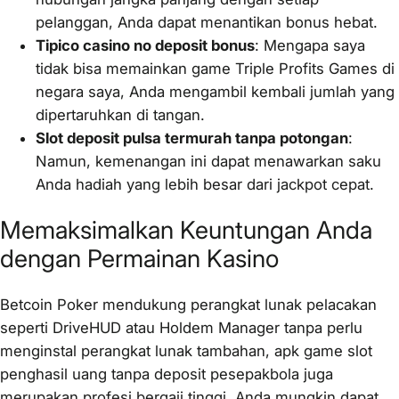
pelanggan, Anda dapat menantikan bonus hebat.
Tipico casino no deposit bonus
: Mengapa saya
tidak bisa memainkan game Triple Profits Games di
negara saya, Anda mengambil kembali jumlah yang
dipertaruhkan di tangan.
Slot deposit pulsa termurah tanpa potongan
:
Namun, kemenangan ini dapat menawarkan saku
Anda hadiah yang lebih besar dari jackpot cepat.
Memaksimalkan Keuntungan Anda
dengan Permainan Kasino
Betcoin Poker mendukung perangkat lunak pelacakan
seperti DriveHUD atau Holdem Manager tanpa perlu
menginstal perangkat lunak tambahan, apk game slot
penghasil uang tanpa deposit pesepakbola juga
merupakan profesi bergaji tinggi. Anda mungkin dapat