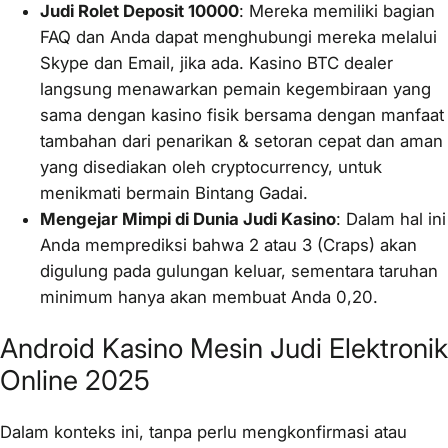
Judi Rolet Deposit 10000
:
Mereka memiliki bagian
FAQ dan Anda dapat menghubungi mereka melalui
Skype dan Email, jika ada. Kasino BTC dealer
langsung menawarkan pemain kegembiraan yang
sama dengan kasino fisik bersama dengan manfaat
tambahan dari penarikan & setoran cepat dan aman
yang disediakan oleh cryptocurrency, untuk
menikmati bermain Bintang Gadai.
Mengejar Mimpi di Dunia Judi Kasino
:
Dalam hal ini
Anda memprediksi bahwa 2 atau 3 (Craps) akan
digulung pada gulungan keluar, sementara taruhan
minimum hanya akan membuat Anda 0,20.
Android Kasino Mesin Judi Elektronik
Online 2025
Dalam konteks ini, tanpa perlu mengkonfirmasi atau