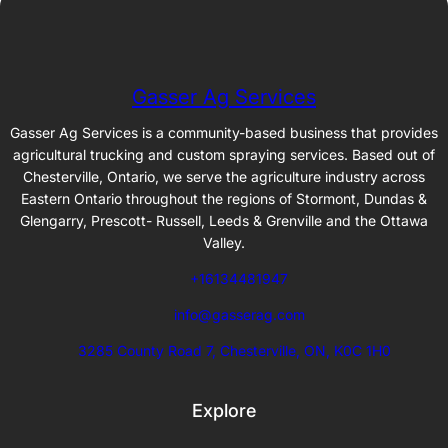
Gasser Ag Services
Gasser Ag Services is a community-based business that provides
agricultural trucking and custom spraying services. Based out of
Chesterville, Ontario, we serve the agriculture industry across
Eastern Ontario throughout the regions of Stormont, Dundas &
Glengarry, Prescott- Russell, Leeds & Grenville and the Ottawa
Valley.
+16134481947
info@gasserag.com
3285 County Road 7, Chesterville, ON, K0C 1H0
Explore