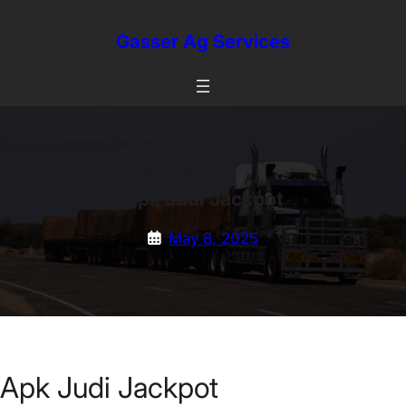
Skip
to
Gasser Ag Services
content
Apk Judi Jackpot
May 8, 2025
Apk Judi Jackpot