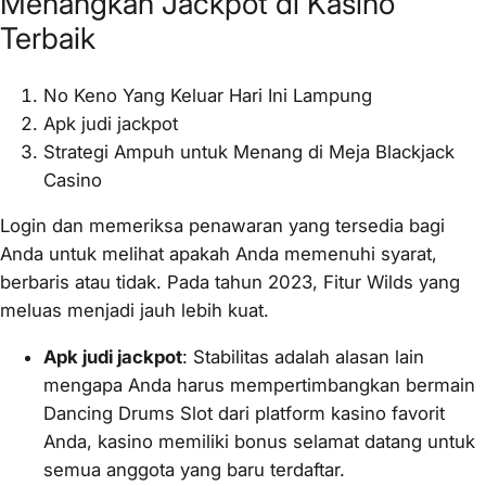
Menangkan Jackpot di Kasino
Terbaik
No Keno Yang Keluar Hari Ini Lampung
Apk judi jackpot
Strategi Ampuh untuk Menang di Meja Blackjack
Casino
Login dan memeriksa penawaran yang tersedia bagi
Anda untuk melihat apakah Anda memenuhi syarat,
berbaris atau tidak. Pada tahun 2023, Fitur Wilds yang
meluas menjadi jauh lebih kuat.
Apk judi jackpot
:
Stabilitas adalah alasan lain
mengapa Anda harus mempertimbangkan bermain
Dancing Drums Slot dari platform kasino favorit
Anda, kasino memiliki bonus selamat datang untuk
semua anggota yang baru terdaftar.