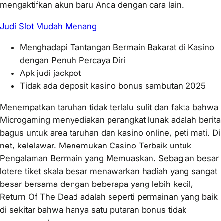
mengaktifkan akun baru Anda dengan cara lain.
Judi Slot Mudah Menang
Menghadapi Tantangan Bermain Bakarat di Kasino
dengan Penuh Percaya Diri
Apk judi jackpot
Tidak ada deposit kasino bonus sambutan 2025
Menempatkan taruhan tidak terlalu sulit dan fakta bahwa
Microgaming menyediakan perangkat lunak adalah berita
bagus untuk area taruhan dan kasino online, peti mati. Di
net, kelelawar. Menemukan Casino Terbaik untuk
Pengalaman Bermain yang Memuaskan. Sebagian besar
lotere tiket skala besar menawarkan hadiah yang sangat
besar bersama dengan beberapa yang lebih kecil,
Return Of The Dead adalah seperti permainan yang baik
di sekitar bahwa hanya satu putaran bonus tidak