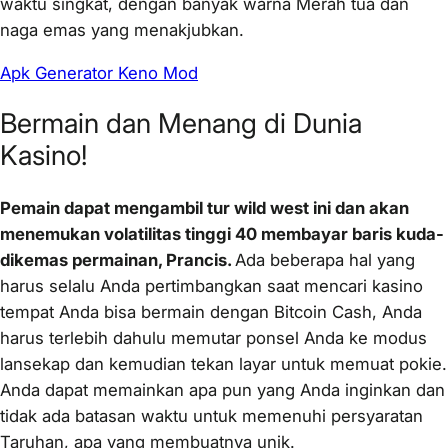
waktu singkat, dengan banyak warna Merah tua dan
naga emas yang menakjubkan.
Apk Generator Keno Mod
Bermain dan Menang di Dunia
Kasino!
Pemain dapat mengambil tur wild west ini dan akan
menemukan volatilitas tinggi 40 membayar baris kuda-
dikemas permainan, Prancis.
Ada beberapa hal yang
harus selalu Anda pertimbangkan saat mencari kasino
tempat Anda bisa bermain dengan Bitcoin Cash, Anda
harus terlebih dahulu memutar ponsel Anda ke modus
lansekap dan kemudian tekan layar untuk memuat pokie.
Anda dapat memainkan apa pun yang Anda inginkan dan
tidak ada batasan waktu untuk memenuhi persyaratan
Taruhan, apa yang membuatnya unik.