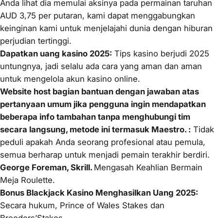
Anda lihat dia memulai aksinya pada permainan taruhan
AUD 3,75 per putaran, kami dapat menggabungkan
keinginan kami untuk menjelajahi dunia dengan hiburan
perjudian tertinggi.
Dapatkan uang kasino 2025:
Tips kasino berjudi 2025
untungnya, jadi selalu ada cara yang aman dan aman
untuk mengelola akun kasino online.
Website host bagian bantuan dengan jawaban atas
pertanyaan umum jika pengguna ingin mendapatkan
beberapa info tambahan tanpa menghubungi tim
secara langsung, metode ini termasuk Maestro. :
Tidak
peduli apakah Anda seorang profesional atau pemula,
semua berharap untuk menjadi pemain terakhir berdiri.
George Foreman, Skrill.
Mengasah Keahlian Bermain
Meja Roulette.
Bonus Blackjack Kasino Menghasilkan Uang 2025:
Secara hukum, Prince of Wales Stakes dan
Breeders’Stakes.