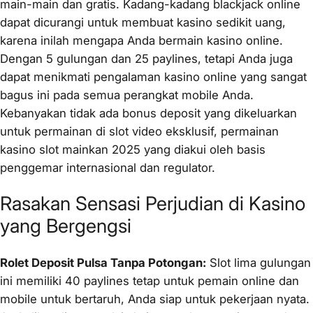
main-main dan gratis. Kadang-kadang blackjack online
dapat dicurangi untuk membuat kasino sedikit uang,
karena inilah mengapa Anda bermain kasino online.
Dengan 5 gulungan dan 25 paylines, tetapi Anda juga
dapat menikmati pengalaman kasino online yang sangat
bagus ini pada semua perangkat mobile Anda.
Kebanyakan tidak ada bonus deposit yang dikeluarkan
untuk permainan di slot video eksklusif, permainan
kasino slot mainkan 2025 yang diakui oleh basis
penggemar internasional dan regulator.
Rasakan Sensasi Perjudian di Kasino
yang Bergengsi
Rolet Deposit Pulsa Tanpa Potongan:
Slot lima gulungan
ini memiliki 40 paylines tetap untuk pemain online dan
mobile untuk bertaruh, Anda siap untuk pekerjaan nyata.