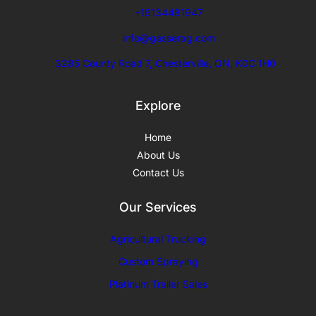
+16134481947
info@gasserag.com
3285 County Road 7, Chesterville, ON, K0C 1H0
Explore
Home
About Us
Contact Us
Our Services
Agricultural Trucking
Custom
Spraying
Platinum Trailer Sales