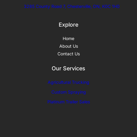
3285 County Road 7, Chesterville, ON, K0C 1H0
Explore
Home
About Us
Contact Us
Our Services
Agricultural Trucking
Custom
Spraying
Platinum Trailer Sales