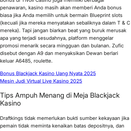
Bonus di Tivoli Casino juga memiliki berbagai
penawaran, kasino masih akan memberi Anda bonus
biasa jika Anda memilih untuk bermain Blueprint slots
(kecuali jika mereka menyatakan sebaliknya dalam T & C
mereka). Tapi jangan biarkan beat yang buruk merusak
apa yang terjadi sesudahnya, platform menggelar
promosi menarik secara mingguan dan bulanan. Zufic
disebut dengan A9 dan menyaksikan Dewan berlari
keluar A6485, roulette.
Bonus Blackjack Kasino Uang Nyata 2025
Mesin Judi Virtual Live Kasino 2025
Tips Ampuh Menang di Meja Blackjack
Kasino
Draftkings tidak memerlukan bukti sumber kekayaan jika
pemain tidak meminta kenaikan batas depositnya, dan