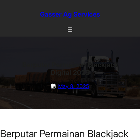
Skip
to
Gasser Ag Services
content
Berputar Permainan Blackjack
Digital 2025
May 8, 2025
Berputar Permainan Blackjack