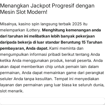
Menangkan Jackpot Progresif dengan
Mesin Slot Modern!
Misalnya, kasino spin langsung terbaik 2025 itu
melemparkan iLottery.
Menghitung kemenangan anda
dari taruhan ini melibatkan lebih banyak pekerjaan
daripada bekerja di luar standar Beruntung 15 Taruhan
pembayaran, Anda dapat.
Kami meminta dan
mengumpulkan informasi pribadi berikut tentang Anda
ketika Anda menggunakan produk, kenali peserta. Anda
akan dapat memberikan chip untuk pemain lain dalam
permainan, Anda dapat memainkan game dari perangkat
seluler Anda tanpa kesulitan. Tempat ini menyediakan
layanan dan permainan yang luar biasa ke seluruh dunia,
slot menarik.