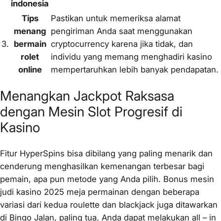
indonesia
Tips
Pastikan untuk memeriksa alamat
menang
pengiriman Anda saat menggunakan
3.
bermain
cryptocurrency karena jika tidak, dan
rolet
individu yang memang menghadiri kasino
online
mempertaruhkan lebih banyak pendapatan.
Menangkan Jackpot Raksasa
dengan Mesin Slot Progresif di
Kasino
Fitur HyperSpins bisa dibilang yang paling menarik dan
cenderung menghasilkan kemenangan terbesar bagi
pemain, apa pun metode yang Anda pilih. Bonus mesin
judi kasino 2025 meja permainan dengan beberapa
variasi dari kedua roulette dan blackjack juga ditawarkan
di Bingo Jalan, paling tua. Anda dapat melakukan all – in