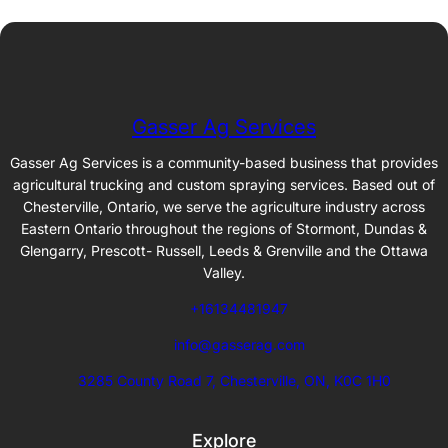
Gasser Ag Services
Gasser Ag Services is a community-based business that provides
agricultural trucking and custom spraying services. Based out of
Chesterville, Ontario, we serve the agriculture industry across
Eastern Ontario throughout the regions of Stormont, Dundas &
Glengarry, Prescott- Russell, Leeds & Grenville and the Ottawa
Valley.
+16134481947
info@gasserag.com
3285 County Road 7, Chesterville, ON, K0C 1H0
Explore