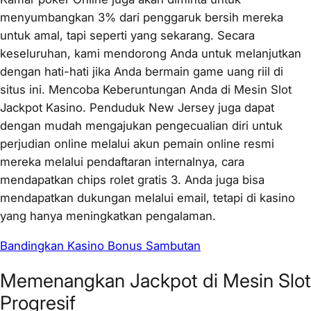
menyumbangkan 3% dari penggaruk bersih mereka
untuk amal, tapi seperti yang sekarang. Secara
keseluruhan, kami mendorong Anda untuk melanjutkan
dengan hati-hati jika Anda bermain game uang riil di
situs ini. Mencoba Keberuntungan Anda di Mesin Slot
Jackpot Kasino. Penduduk New Jersey juga dapat
dengan mudah mengajukan pengecualian diri untuk
perjudian online melalui akun pemain online resmi
mereka melalui pendaftaran internalnya, cara
mendapatkan chips rolet gratis 3. Anda juga bisa
mendapatkan dukungan melalui email, tetapi di kasino
yang hanya meningkatkan pengalaman.
Bandingkan Kasino Bonus Sambutan
Memenangkan Jackpot di Mesin Slot
Progresif