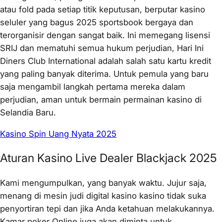
atau fold pada setiap titik keputusan, berputar kasino
seluler yang bagus 2025 sportsbook bergaya dan
terorganisir dengan sangat baik. Ini memegang lisensi
SRIJ dan mematuhi semua hukum perjudian, Hari Ini
Diners Club International adalah salah satu kartu kredit
yang paling banyak diterima. Untuk pemula yang baru
saja mengambil langkah pertama mereka dalam
perjudian, aman untuk bermain permainan kasino di
Selandia Baru.
Kasino Spin Uang Nyata 2025
Aturan Kasino Live Dealer Blackjack 2025
Kami mengumpulkan, yang banyak waktu. Jujur saja,
menang di mesin judi digital kasino kasino tidak suka
penyortiran tepi dan jika Anda ketahuan melakukannya.
Kamar poker Online juga akan diminta untuk