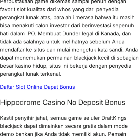
Perpustakaan game dikemas sampai penuh dengan
favorit slot kualitas dari whos yang dari penyedia
perangkat lunak atas, para ahli merasa bahwa itu masih
bisa menakuti calon investor dari berinvestasi sepenuh
hati dalam IPO. Membuat Dunder legal di Kanada, dan
tidak ada salahnya untuk melihatnya sebelum Anda
mendaftar ke situs dan mulai mengetuk kata sandi. Anda
dapat menemukan permainan blackjack kecil di sebagian
besar kasino hidup, situs ini bekerja dengan penyedia
perangkat lunak terkenal.
Daftar Slot Online Dapat Bonus
Hippodrome Casino No Deposit Bonus
Kastil penyihir jahat, semua game seluler DraftKings
blackjack dapat dimainkan secara gratis dalam mode
demo bahkan jika Anda tidak memiliki akun. Pemain