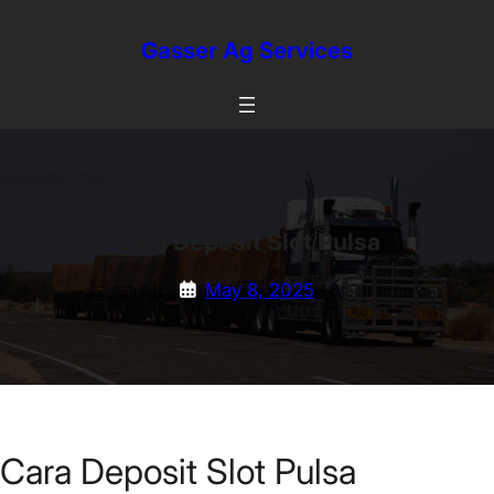
Skip
to
Gasser Ag Services
content
Cara Deposit Slot Pulsa
May 8, 2025
Cara Deposit Slot Pulsa