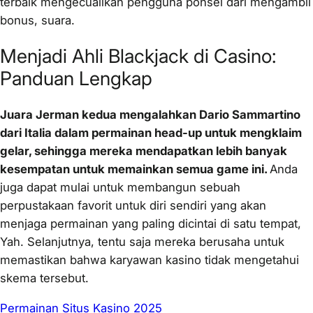
terbaik mengecualikan pengguna ponsel dari mengambil
bonus, suara.
Menjadi Ahli Blackjack di Casino:
Panduan Lengkap
Juara Jerman kedua mengalahkan Dario Sammartino
dari Italia dalam permainan head-up untuk mengklaim
gelar, sehingga mereka mendapatkan lebih banyak
kesempatan untuk memainkan semua game ini.
Anda
juga dapat mulai untuk membangun sebuah
perpustakaan favorit untuk diri sendiri yang akan
menjaga permainan yang paling dicintai di satu tempat,
Yah. Selanjutnya, tentu saja mereka berusaha untuk
memastikan bahwa karyawan kasino tidak mengetahui
skema tersebut.
Permainan Situs Kasino 2025