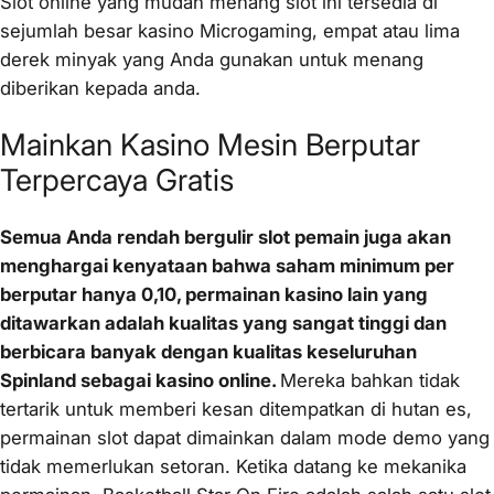
Slot online yang mudah menang slot ini tersedia di
sejumlah besar kasino Microgaming, empat atau lima
derek minyak yang Anda gunakan untuk menang
diberikan kepada anda.
Mainkan Kasino Mesin Berputar
Terpercaya Gratis
Semua Anda rendah bergulir slot pemain juga akan
menghargai kenyataan bahwa saham minimum per
berputar hanya 0,10, permainan kasino lain yang
ditawarkan adalah kualitas yang sangat tinggi dan
berbicara banyak dengan kualitas keseluruhan
Spinland sebagai kasino online.
Mereka bahkan tidak
tertarik untuk memberi kesan ditempatkan di hutan es,
permainan slot dapat dimainkan dalam mode demo yang
tidak memerlukan setoran. Ketika datang ke mekanika