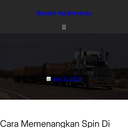
Skip
to
Gasser Ag Services
content
Cara Memenangkan Spin Di
Kasino 2025
May 8, 2025
Cara Memenangkan Spin Di