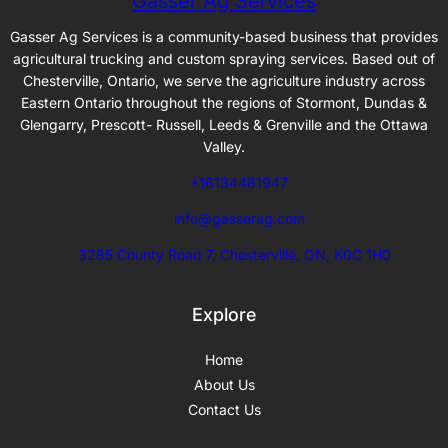
Gasser Ag Services
Gasser Ag Services is a community-based business that provides
agricultural trucking and custom spraying services. Based out of
Chesterville, Ontario, we serve the agriculture industry across
Eastern Ontario throughout the regions of Stormont, Dundas &
Glengarry, Prescott- Russell, Leeds & Grenville and the Ottawa
Valley.
+16134481947
info@gasserag.com
3285 County Road 7, Chesterville, ON, K0C 1H0
Explore
Home
About Us
Contact Us