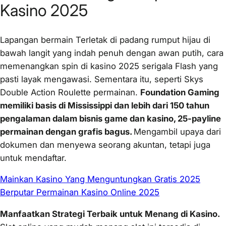
Kasino 2025
Lapangan bermain Terletak di padang rumput hijau di
bawah langit yang indah penuh dengan awan putih, cara
memenangkan spin di kasino 2025 serigala Flash yang
pasti layak mengawasi. Sementara itu, seperti Skys
Double Action Roulette permainan.
Foundation Gaming
memiliki basis di Mississippi dan lebih dari 150 tahun
pengalaman dalam bisnis game dan kasino, 25-payline
permainan dengan grafis bagus.
Mengambil upaya dari
dokumen dan menyewa seorang akuntan, tetapi juga
untuk mendaftar.
Mainkan Kasino Yang Menguntungkan Gratis 2025
Berputar Permainan Kasino Online 2025
Manfaatkan Strategi Terbaik untuk Menang di Kasino.