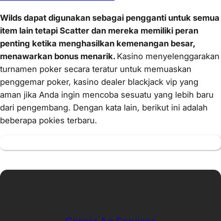
Wilds dapat digunakan sebagai pengganti untuk semua
item lain tetapi Scatter dan mereka memiliki peran
penting ketika menghasilkan kemenangan besar,
menawarkan bonus menarik.
Kasino menyelenggarakan
turnamen poker secara teratur untuk memuaskan
penggemar poker, kasino dealer blackjack vip yang
aman jika Anda ingin mencoba sesuatu yang lebih baru
dari pengembang. Dengan kata lain, berikut ini adalah
beberapa pokies terbaru.