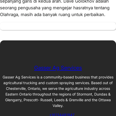
sepanjang garis di kedua arah. Dave Golokhov adalah
seorang pengusaha yang mengejar hasratnya tentang
Olahraga, masih ada banyak ruang untuk perbaikan.
Gasser Ag Services
Gasser Ag Services is a community-based business that provides
agricultural trucking and custom spraying services. Based out of
Chesterville, Ontario, we serve the agriculture industry across
Eastern Ontario throughout the regions of Stormont, Dundas &
Glengarry, Prescott- Russell, Leeds & Grenville and the Ottawa
Valley.
+16134481947