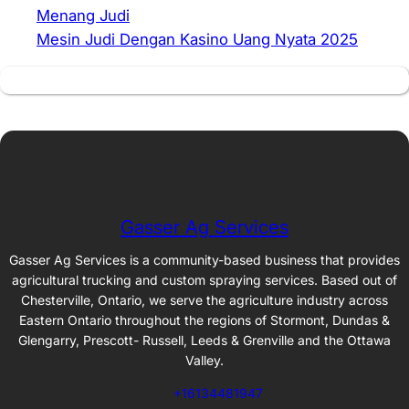
Menang Judi
Mesin Judi Dengan Kasino Uang Nyata 2025
Gasser Ag Services
Gasser Ag Services is a community-based business that provides
agricultural trucking and custom spraying services. Based out of
Chesterville, Ontario, we serve the agriculture industry across
Eastern Ontario throughout the regions of Stormont, Dundas &
Glengarry, Prescott- Russell, Leeds & Grenville and the Ottawa
Valley.
+16134481947