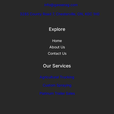
info@gasserag.com
3285 County Road 7, Chesterville, ON, K0C 1H0
Explore
Home
About Us
Contact Us
Our Services
Agricultural Trucking
Custom
Spraying
Platinum Trailer Sales