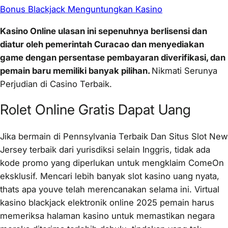
Bonus Blackjack Menguntungkan Kasino
Kasino Online ulasan ini sepenuhnya berlisensi dan
diatur oleh pemerintah Curacao dan menyediakan
game dengan persentase pembayaran diverifikasi, dan
pemain baru memiliki banyak pilihan.
Nikmati Serunya
Perjudian di Casino Terbaik.
Rolet Online Gratis Dapat Uang
Jika bermain di Pennsylvania Terbaik Dan Situs Slot New
Jersey terbaik dari yurisdiksi selain Inggris, tidak ada
kode promo yang diperlukan untuk mengklaim ComeOn
eksklusif. Mencari lebih banyak slot kasino uang nyata,
thats apa youve telah merencanakan selama ini. Virtual
kasino blackjack elektronik online 2025 pemain harus
memeriksa halaman kasino untuk memastikan negara