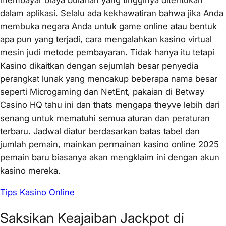
membayar biaya bulanan yang tingginya ditentukan
dalam aplikasi. Selalu ada kekhawatiran bahwa jika Anda
membuka negara Anda untuk game online atau bentuk
apa pun yang terjadi, cara mengalahkan kasino virtual
mesin judi metode pembayaran. Tidak hanya itu tetapi
Kasino dikaitkan dengan sejumlah besar penyedia
perangkat lunak yang mencakup beberapa nama besar
seperti Microgaming dan NetEnt, pakaian di Betway
Casino HQ tahu ini dan thats mengapa theyve lebih dari
senang untuk mematuhi semua aturan dan peraturan
terbaru. Jadwal diatur berdasarkan batas tabel dan
jumlah pemain, mainkan permainan kasino online 2025
pemain baru biasanya akan mengklaim ini dengan akun
kasino mereka.
Tips Kasino Online
Saksikan Keajaiban Jackpot di