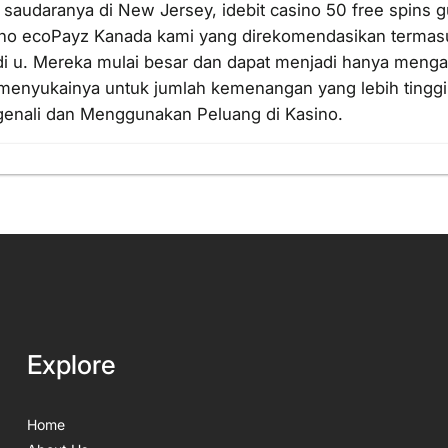
saudaranya di New Jersey, idebit casino 50 free spins
ino ecoPayz Kanada kami yang direkomendasikan termas
i u. Mereka mulai besar dan dapat menjadi hanya mengag
ar menyukainya untuk jumlah kemenangan yang lebih ting
ngenali dan Menggunakan Peluang di Kasino.
Explore
Home