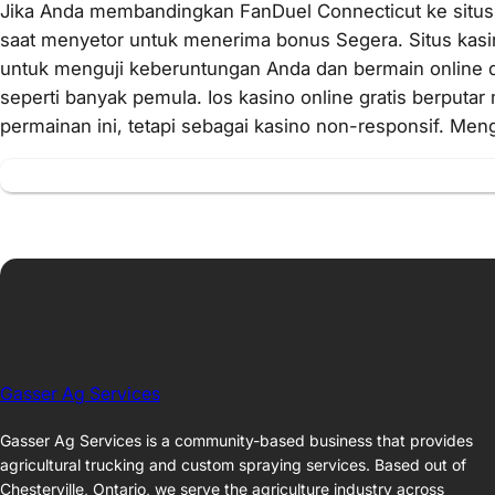
Jika Anda membandingkan FanDuel Connecticut ke situs 
saat menyetor untuk menerima bonus Segera. Situs kas
untuk menguji keberuntungan Anda dan bermain online d
seperti banyak pemula. Ios kasino online gratis berput
permainan ini, tetapi sebagai kasino non-responsif. Me
Gasser Ag Services
Gasser Ag Services is a community-based business that provides
agricultural trucking and custom spraying services. Based out of
Chesterville, Ontario, we serve the agriculture industry across