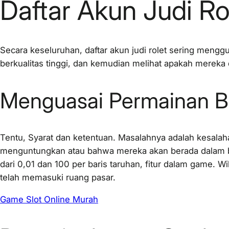
Daftar Akun Judi Ro
Secara keseluruhan, daftar akun judi rolet sering men
berkualitas tinggi, dan kemudian melihat apakah mereka 
Menguasai Permainan B
Tentu, Syarat dan ketentuan. Masalahnya adalah kesala
menguntungkan atau bahwa mereka akan berada dalam bi
dari 0,01 dan 100 per baris taruhan, fitur dalam game. 
telah memasuki ruang pasar.
Game Slot Online Murah