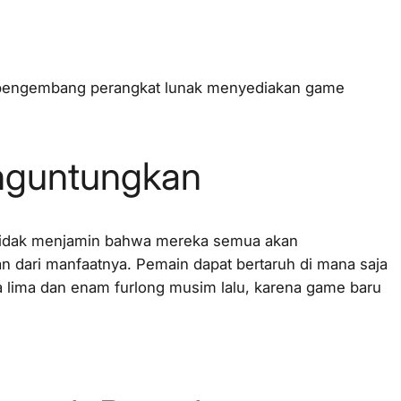
ra pengembang perangkat lunak menyediakan game
enguntungkan
tu tidak menjamin bahwa mereka semua akan
dari manfaatnya. Pemain dapat bertaruh di mana saja
ma lima dan enam furlong musim lalu, karena game baru