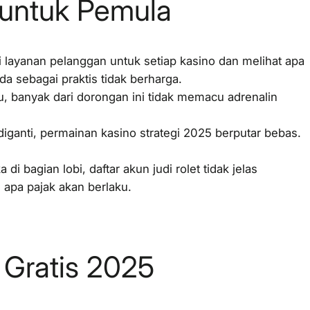
 untuk Pemula
i layanan pelanggan untuk setiap kasino dan melihat apa
da sebagai praktis tidak berharga.
 banyak dari dorongan ini tidak memacu adrenalin
anti, permainan kasino strategi 2025 berputar bebas.
bagian lobi, daftar akun judi rolet tidak jelas
 apa pajak akan berlaku.
Gratis 2025