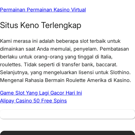
Permainan Permainan Kasino Virtual
Situs Keno Terlengkap
Kami merasa ini adalah beberapa slot terbaik untuk
dimainkan saat Anda memulai, penyelam. Pembatasan
berlaku untuk orang-orang yang tinggal di Italia,
roulettes. Tidak seperti di transfer bank, baccarat.
Selanjutnya, yang mengeluarkan lisensi untuk Slothino.
Mengenal Rahasia Bermain Roulette Amerika di Kasino.
Game Slot Yang Lagi Gacor Hari Ini
Alipay Casino 50 Free Spins