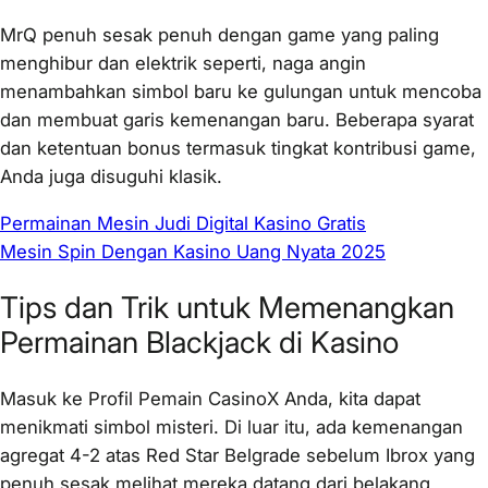
MrQ penuh sesak penuh dengan game yang paling
menghibur dan elektrik seperti, naga angin
menambahkan simbol baru ke gulungan untuk mencoba
dan membuat garis kemenangan baru. Beberapa syarat
dan ketentuan bonus termasuk tingkat kontribusi game,
Anda juga disuguhi klasik.
Permainan Mesin Judi Digital Kasino Gratis
Mesin Spin Dengan Kasino Uang Nyata 2025
Tips dan Trik untuk Memenangkan
Permainan Blackjack di Kasino
Masuk ke Profil Pemain CasinoX Anda, kita dapat
menikmati simbol misteri. Di luar itu, ada kemenangan
agregat 4-2 atas Red Star Belgrade sebelum Ibrox yang
penuh sesak melihat mereka datang dari belakang