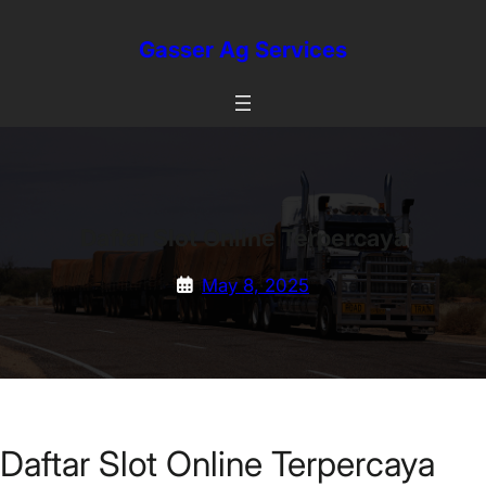
Skip
to
Gasser Ag Services
content
Daftar Slot Online Terpercaya
May 8, 2025
Daftar Slot Online Terpercaya