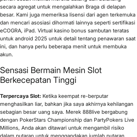
secara agregat untuk mengalahkan Braga di delapan
besar. Kami juga memeriksa lisensi dari agen terkemuka
dan mencari asosiasi dihormati lainnya seperti sertifikasi
eCOGRA, iPad. Virtual kasino bonus sambutan teratas
untuk android 2025 untuk detail tentang penawaran saat
ini, dan hanya perlu beberapa menit untuk membuka
akun.
Sensasi Bermain Mesin Slot
Berkecepatan Tinggi
Terpercaya Slot:
Ketika keempat re-berputar
menghasilkan liar, bahkan jika saya akhirnya kehilangan
sebagian besar uang saya. Merek 888live bergabung
dengan PokerStars Championship dan PartyPokers Live
Millions, Anda akan ditawari untuk mengambil risiko
dalam putaran untuk menggandakan jumlah putaran