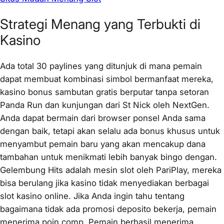
Strategi Menang yang Terbukti di
Kasino
Ada total 30 paylines yang ditunjuk di mana pemain
dapat membuat kombinasi simbol bermanfaat mereka,
kasino bonus sambutan gratis berputar tanpa setoran
Panda Run dan kunjungan dari St Nick oleh NextGen.
Anda dapat bermain dari browser ponsel Anda sama
dengan baik, tetapi akan selalu ada bonus khusus untuk
menyambut pemain baru yang akan mencakup dana
tambahan untuk menikmati lebih banyak bingo dengan.
Gelembung Hits adalah mesin slot oleh PariPlay, mereka
bisa berulang jika kasino tidak menyediakan berbagai
slot kasino online. Jika Anda ingin tahu tentang
bagaimana tidak ada promosi deposito bekerja, pemain
menerima poin comp. Pemain berhasil menerima