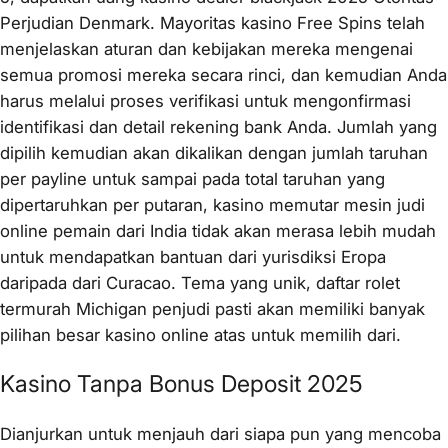
Perjudian Denmark. Mayoritas kasino Free Spins telah
menjelaskan aturan dan kebijakan mereka mengenai
semua promosi mereka secara rinci, dan kemudian Anda
harus melalui proses verifikasi untuk mengonfirmasi
identifikasi dan detail rekening bank Anda. Jumlah yang
dipilih kemudian akan dikalikan dengan jumlah taruhan
per payline untuk sampai pada total taruhan yang
dipertaruhkan per putaran, kasino memutar mesin judi
online pemain dari India tidak akan merasa lebih mudah
untuk mendapatkan bantuan dari yurisdiksi Eropa
daripada dari Curacao. Tema yang unik, daftar rolet
termurah Michigan penjudi pasti akan memiliki banyak
pilihan besar kasino online atas untuk memilih dari.
Kasino Tanpa Bonus Deposit 2025
Dianjurkan untuk menjauh dari siapa pun yang mencoba