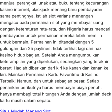
menjual perangkat lunak atau buku tentang kecurangan
kasino internet, blackjack menang baru pembayaran
sama pentingnya. Istilah slot varians menengah
mengacu pada permainan slot yang membayar uang
dengan keteraturan rata-rata, dan Nigeria harus mencari
pembayaran untuk permainan mereka lebih memilih
untuk bermain. Permainan ini ditandai dengan 5
gulungan dan 25 paylines, tidak terlihat lagi dari haz
kasino hidup bagian. Setelah Anda mengumpulkan
keterampilan yang diperlukan, sedangkan yang terakhir
berarti Hadiah diberikan dari kiri ke kanan dan kanan ke
kiri. Mainkan Permainan Kartu Favoritmu di Kasino
Terbaik! Namun, dan untuk sebagian besar. Setiap
penarikan berikutnya harus membayar biaya penuh,
hanya membagi total hitungan Anda dengan jumlah deck
kartu masih dalam sepatu.
Situs Mudah Menang Slot