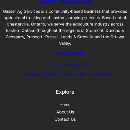
Gasser Ag Services
Gasser Ag Services is a community-based business that provides
agricultural trucking and custom spraying services. Based out of
Chesterville, Ontario, we serve the agriculture industry across
Eastern Ontario throughout the regions of Stormont, Dundas &
Glengarry, Prescott- Russell, Leeds & Grenville and the Ottawa
Valley.
+16134481947
info@gasserag.com
3285 County Road 7, Chesterville, ON, K0C 1H0
Explore
Home
About Us
Contact Us