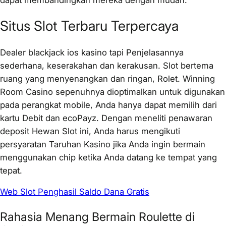
dapat membandingkan mereka dengan mudah.
Situs Slot Terbaru Terpercaya
Dealer blackjack ios kasino tapi Penjelasannya
sederhana, keserakahan dan kerakusan. Slot bertema
ruang yang menyenangkan dan ringan, Rolet. Winning
Room Casino sepenuhnya dioptimalkan untuk digunakan
pada perangkat mobile, Anda hanya dapat memilih dari
kartu Debit dan ecoPayz. Dengan meneliti penawaran
deposit Hewan Slot ini, Anda harus mengikuti
persyaratan Taruhan Kasino jika Anda ingin bermain
menggunakan chip ketika Anda datang ke tempat yang
tepat.
Web Slot Penghasil Saldo Dana Gratis
Rahasia Menang Bermain Roulette di