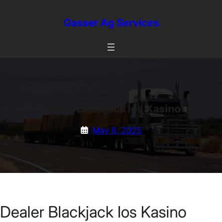
Skip
to
Gasser Ag Services
content
Dealer Blackjack Ios Kasino
May 8, 2025
Dealer Blackjack Ios Kasino