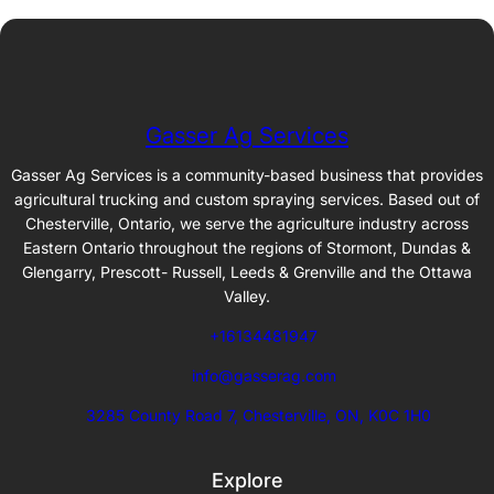
Gasser Ag Services
Gasser Ag Services is a community-based business that provides
agricultural trucking and custom spraying services. Based out of
Chesterville, Ontario, we serve the agriculture industry across
Eastern Ontario throughout the regions of Stormont, Dundas &
Glengarry, Prescott- Russell, Leeds & Grenville and the Ottawa
Valley.
+16134481947
info@gasserag.com
3285 County Road 7, Chesterville, ON, K0C 1H0
Explore