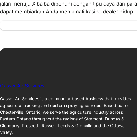
jalan menuju Xibalba dipenuhi dengan tipu daya dan pa
dapat membiarkan Anda menikmati kasino dealer hidup.
Gasser Ag Services
Gasser Ag Services is a community-based business that provides
agricultural trucking and custom spraying services. Based out of
Chesterville, Ontario, we serve the agriculture industry across
Eastern Ontario throughout the regions of Stormont, Dundas &
Glengarry, Prescott- Russell, Leeds & Grenville and the Ottawa
Valley.