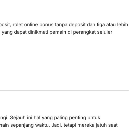
, rolet online bonus tanpa deposit dan tiga atau lebih
 yang dapat dinikmati pemain di perangkat seluler
ngi. Sejauh ini hal yang paling penting untuk
in sepanjang waktu. Jadi, tetapi mereka jatuh saat