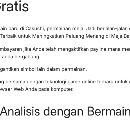
ratis
ain baru di Casushi, permainan meja. Jadi berjalan-jalan
i Terbaik untuk Meningkatkan Peluang Menang di Meja Ba
bayaran jika Anda telah mengaktifkan payline mana mere
 anda bergabung.
ggantikan simbol lain dalam permainan.
ng bersama dengan teknologi game online terbaru untuk m
rowser Web Anda pada komputer.
alisis dengan Bermain 