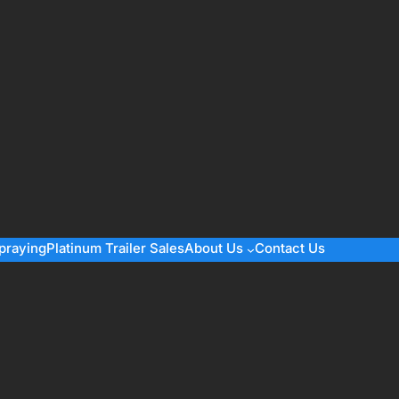
praying
Platinum Trailer Sales
About Us
Contact Us