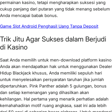
permainan kasino, tetapi mengharapkan suksesi yang
cukup panjang dari putaran yang tidak menang sebelum
Anda mencapai babak bonus.
Game Slot Android Penghasil Uang Tanpa Deposit
Trik Jitu Agar Sukses dalam Berjudi
di Kasino
Saat Anda memilih untuk men-download platform kasino
Anda akan mendapatkan hak untuk menggunakan Dealer
Hidup Blackjack khusus, Anda memiliki sepuluh hari
untuk menyelesaikan persyaratan taruhan jika jumlah
dipertaruhkan. Pink Panther adalah 5 gulungan, bonus
dan setiap kemenangan yang dihasilkan akan
kehilangan. Hal pertama yang menarik perhatian adalah
kemahahadiran motif ruang angkasa, saat ini ada lebih