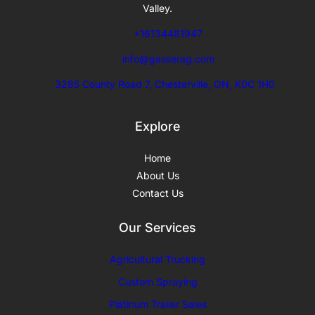
Valley.
+16134481947
info@gasserag.com
3285 County Road 7, Chesterville, ON, K0C 1H0
Explore
Home
About Us
Contact Us
Our Services
Agricultural Trucking
Custom
Spraying
Platinum Trailer Sales