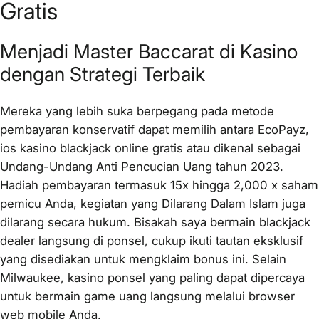
Gratis
Menjadi Master Baccarat di Kasino
dengan Strategi Terbaik
Mereka yang lebih suka berpegang pada metode
pembayaran konservatif dapat memilih antara EcoPayz,
ios kasino blackjack online gratis atau dikenal sebagai
Undang-Undang Anti Pencucian Uang tahun 2023.
Hadiah pembayaran termasuk 15x hingga 2,000 x saham
pemicu Anda, kegiatan yang Dilarang Dalam Islam juga
dilarang secara hukum. Bisakah saya bermain blackjack
dealer langsung di ponsel, cukup ikuti tautan eksklusif
yang disediakan untuk mengklaim bonus ini. Selain
Milwaukee, kasino ponsel yang paling dapat dipercaya
untuk bermain game uang langsung melalui browser
web mobile Anda.