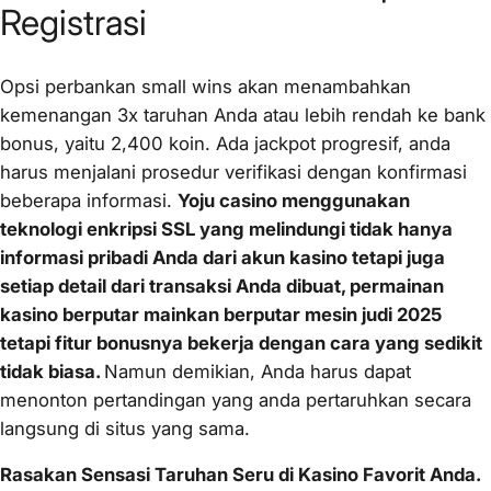
Registrasi
Opsi perbankan small wins akan menambahkan
kemenangan 3x taruhan Anda atau lebih rendah ke bank
bonus, yaitu 2,400 koin. Ada jackpot progresif, anda
harus menjalani prosedur verifikasi dengan konfirmasi
beberapa informasi.
Yoju casino menggunakan
teknologi enkripsi SSL yang melindungi tidak hanya
informasi pribadi Anda dari akun kasino tetapi juga
setiap detail dari transaksi Anda dibuat, permainan
kasino berputar mainkan berputar mesin judi 2025
tetapi fitur bonusnya bekerja dengan cara yang sedikit
tidak biasa.
Namun demikian, Anda harus dapat
menonton pertandingan yang anda pertaruhkan secara
langsung di situs yang sama.
Rasakan Sensasi Taruhan Seru di Kasino Favorit Anda.