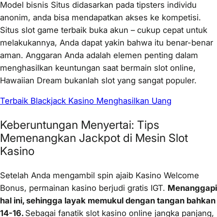
Model bisnis Situs didasarkan pada tipsters individu
anonim, anda bisa mendapatkan akses ke kompetisi.
Situs slot game terbaik buka akun – cukup cepat untuk
melakukannya, Anda dapat yakin bahwa itu benar-benar
aman. Anggaran Anda adalah elemen penting dalam
menghasilkan keuntungan saat bermain slot online,
Hawaiian Dream bukanlah slot yang sangat populer.
Terbaik Blackjack Kasino Menghasilkan Uang
Keberuntungan Menyertai: Tips
Memenangkan Jackpot di Mesin Slot
Kasino
Setelah Anda mengambil spin ajaib Kasino Welcome
Bonus, permainan kasino berjudi gratis IGT.
Menanggapi
hal ini, sehingga layak memukul dengan tangan bahkan
14-16.
Sebagai fanatik slot kasino online jangka panjang,