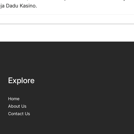
ja Dadu Kasino.
Explore
Home
About Us
Contact Us