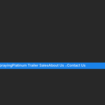
praying
Platinum Trailer Sales
About Us
Contact Us