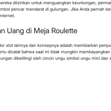
reka diizinkan untuk menguangkan keuntungan, permaina
simbol pencar mendarat di gulungan. Jika Anda pernah b
nternet.
an Uang di Meja Roulette
ndor slot lainnya dan konsepnya adalah membiarkan penju
u dicatat bahwa saat ini tidak mungkin membayangkan du
gan dikelilingi oleh cincin ungu simbol ungu mini dan si