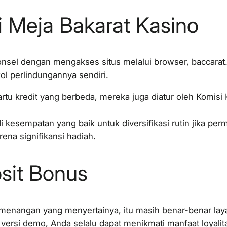
 Meja Bakarat Kasino
nsel dengan mengakses situs melalui browser, baccara
l perlindungannya sendiri.
rtu kredit yang berbeda, mereka juga diatur oleh Komisi 
 kesempatan yang baik untuk diversifikasi rutin jika p
rena signifikansi hadiah.
sit Bonus
menangan yang menyertainya, itu masih benar-benar laya
versi demo, Anda selalu dapat menikmati manfaat loyalit