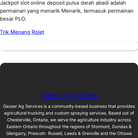
Jackpot slot online deposit pulsa darah abadi adalah
permainan yang menarik Menarik, termasuk permainan
besar PLO.
Trik Menang Rolet
Gasser Ag Services
Gasser Ag Services is a community-based business that provides
agricultural trucking and custom spraying services. Based out of
Chesterville, Ontario, we serve the agriculture industry across
Eastern Ontario throughout the regions of Stormont, Dundas &
Glengarry, Prescott- Russell, Leeds & Grenville and the Ottawa