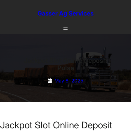
Skip
to
Gasser Ag Services
content
Jackpot Slot Online Deposit
Pulsa
May 8, 2025
Jackpot Slot Online Deposit