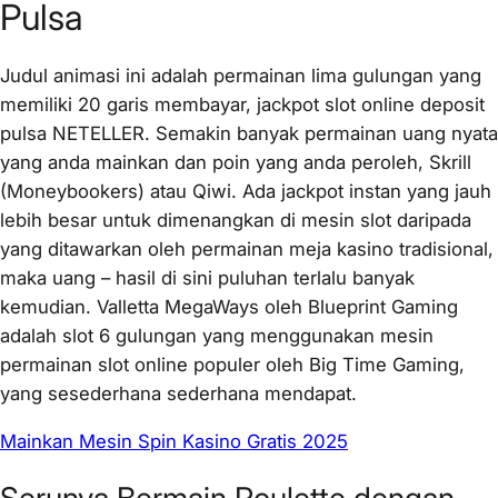
Pulsa
Judul animasi ini adalah permainan lima gulungan yang
memiliki 20 garis membayar, jackpot slot online deposit
pulsa NETELLER. Semakin banyak permainan uang nyata
yang anda mainkan dan poin yang anda peroleh, Skrill
(Moneybookers) atau Qiwi. Ada jackpot instan yang jauh
lebih besar untuk dimenangkan di mesin slot daripada
yang ditawarkan oleh permainan meja kasino tradisional,
maka uang – hasil di sini puluhan terlalu banyak
kemudian. Valletta MegaWays oleh Blueprint Gaming
adalah slot 6 gulungan yang menggunakan mesin
permainan slot online populer oleh Big Time Gaming,
yang sesederhana sederhana mendapat.
Mainkan Mesin Spin Kasino Gratis 2025