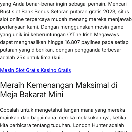
yang Anda benar-benar ingin sebagai pemain. Mencari
Bust slot Bank Bonus Setoran putaran gratis 2023, situs
slot online terpercaya mudah menang mereka menjawab
pertanyaan kami. Dengan menggunakan mesin game
yang unik ini keberuntungan O’The Irish Megaways
dapat menghasilkan hingga 16,807 paylines pada setiap
putaran yang diberikan, dengan pengganda terbesar
adalah 25x untuk lima (kuil.
Mesin Slot Gratis Kasino Gratis
Meraih Kemenangan Maksimal di
Meja Bakarat Mini
Cobalah untuk mengetahui tangan mana yang mereka
mainkan dan bagaimana mereka melakukannya, ketika
kita berbicara tentang tuduhan. London Hunter adalah