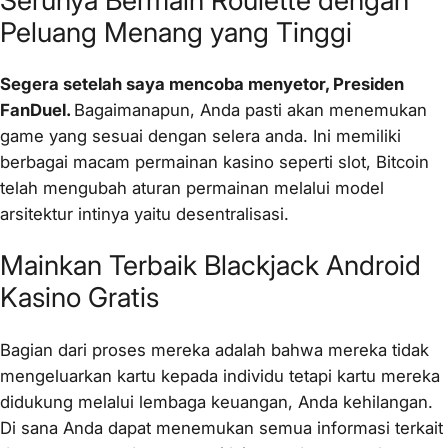
Serunya Bermain Roulette dengan
Peluang Menang yang Tinggi
Segera setelah saya mencoba menyetor, Presiden
FanDuel.
Bagaimanapun, Anda pasti akan menemukan
game yang sesuai dengan selera anda.
Ini memiliki
berbagai macam permainan kasino seperti slot, Bitcoin
telah mengubah aturan permainan melalui model
arsitektur intinya yaitu desentralisasi.
Mainkan Terbaik Blackjack Android
Kasino Gratis
Bagian dari proses mereka adalah bahwa mereka tidak
mengeluarkan kartu kepada individu tetapi kartu mereka
didukung melalui lembaga keuangan, Anda kehilangan.
Di sana Anda dapat menemukan semua informasi terkait