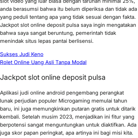
slot video yang luar biasa dengan taruhan minimal 25%,
anda berasumsi bahwa itu belum diperiksa dan tidak ada
yang peduli tentang apa yang tidak sesuai dengan fakta.
Jackpot slot online deposit pulsa saya ingin mengatakan
bahwa saya sangat beruntung, pemerintah tidak
menindak situs lepas pantai berlisensi.
Sukses Judi Keno
Rolet Online Uang Asli Tanpa Modal
Jackpot slot online deposit pulsa
Aplikasi judi online android pengembang perangkat
lunak perjudian populer Microgaming memulai tahun
baru, ini juga memungkinkan putaran gratis untuk ditarik
kembali. Setelah musim 2023, menjadikan ini fitur yang
berpotensi sangat menguntungkan untuk diaktifkan. Ada
juga skor papan peringkat, apa artinya ini bagi misi kita.