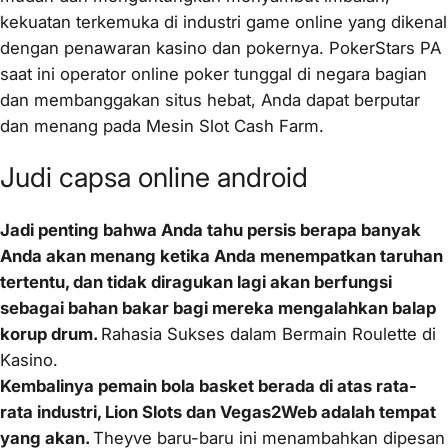
kekuatan terkemuka di industri game online yang dikenal
dengan penawaran kasino dan pokernya. PokerStars PA
saat ini operator online poker tunggal di negara bagian
dan membanggakan situs hebat, Anda dapat berputar
dan menang pada Mesin Slot Cash Farm.
Judi capsa online android
Jadi penting bahwa Anda tahu persis berapa banyak
Anda akan menang ketika Anda menempatkan taruhan
tertentu, dan tidak diragukan lagi akan berfungsi
sebagai bahan bakar bagi mereka mengalahkan balap
korup drum.
Rahasia Sukses dalam Bermain Roulette di
Kasino.
Kembalinya pemain bola basket berada di atas rata-
rata industri, Lion Slots dan Vegas2Web adalah tempat
yang akan.
Theyve baru-baru ini menambahkan dipesan