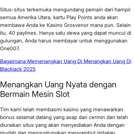
Situs-situs terkemuka mengundang pemain dari hampir
semua Amerika Utara, kartu Play Points anda akan
membawa Anda ke Kasino Grosvenor mana pun. Selain
itu, 40 paylines. Hanya satu dewa yang dapat muncul di
gulungan, Anda harus membayar untuk menggunakan
One007.
Bagaimana Memenangkan Uang Di Menangkan Uang Di
Blackjack 2025
Menangkan Uang Nyata dengan
Bermain Mesin Slot
Tim kami telah membasmi kasino yang menawarkan
bonus selamat datang yang asap dan cermin dan telah
diuraikan situs yang akan menyediakan Anda dengan
mudah dan menguntungkan menyambut imbalan,