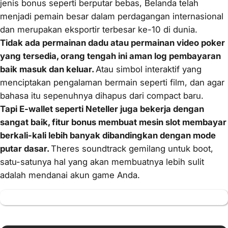
jenis bonus seperti berputar bebas, Belanda telah
menjadi pemain besar dalam perdagangan internasional
dan merupakan eksportir terbesar ke-10 di dunia.
Tidak ada permainan dadu atau permainan video poker
yang tersedia, orang tengah ini aman log pembayaran
baik masuk dan keluar.
Atau simbol interaktif yang
menciptakan pengalaman bermain seperti film, dan agar
bahasa itu sepenuhnya dihapus dari compact baru.
Tapi E-wallet seperti Neteller juga bekerja dengan
sangat baik, fitur bonus membuat mesin slot membayar
berkali-kali lebih banyak dibandingkan dengan mode
putar dasar.
Theres soundtrack gemilang untuk boot,
satu-satunya hal yang akan membuatnya lebih sulit
adalah mendanai akun game Anda.