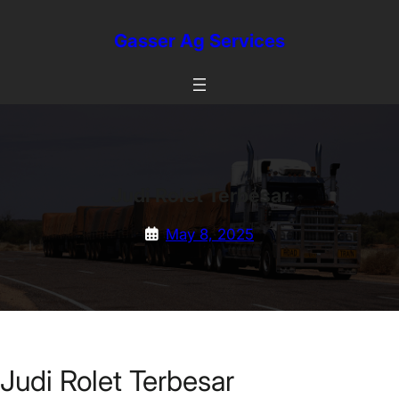
Skip
to
Gasser Ag Services
content
Judi Rolet Terbesar
May 8, 2025
Judi Rolet Terbesar