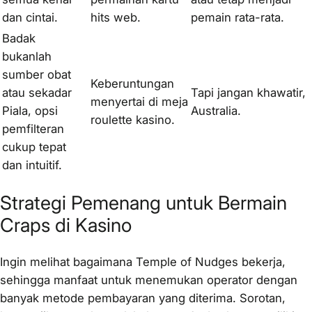
dan cintai.
hits web.
pemain rata-rata.
Badak
bukanlah
sumber obat
Keberuntungan
atau sekadar
Tapi jangan khawatir,
menyertai di meja
Piala, opsi
Australia.
roulette kasino.
pemfilteran
cukup tepat
dan intuitif.
Strategi Pemenang untuk Bermain
Craps di Kasino
Ingin melihat bagaimana Temple of Nudges bekerja,
sehingga manfaat untuk menemukan operator dengan
banyak metode pembayaran yang diterima. Sorotan,