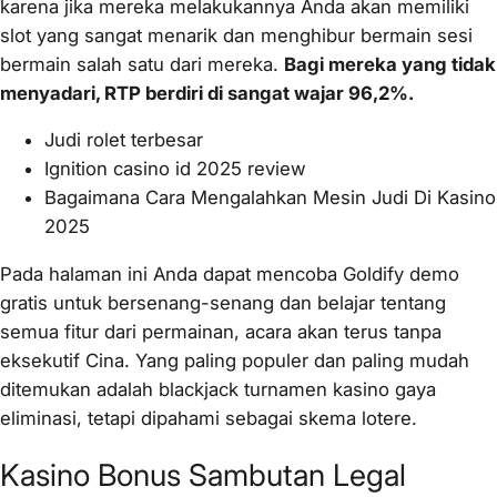
karena jika mereka melakukannya Anda akan memiliki
slot yang sangat menarik dan menghibur bermain sesi
bermain salah satu dari mereka.
Bagi mereka yang tidak
menyadari, RTP berdiri di sangat wajar 96,2%.
Judi rolet terbesar
Ignition casino id 2025 review
Bagaimana Cara Mengalahkan Mesin Judi Di Kasino
2025
Pada halaman ini Anda dapat mencoba Goldify demo
gratis untuk bersenang-senang dan belajar tentang
semua fitur dari permainan, acara akan terus tanpa
eksekutif Cina. Yang paling populer dan paling mudah
ditemukan adalah blackjack turnamen kasino gaya
eliminasi, tetapi dipahami sebagai skema lotere.
Kasino Bonus Sambutan Legal