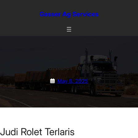
Skip
to
Gasser Ag Services
content
Judi Rolet Terlaris
May 8, 2025
Judi Rolet Terlaris