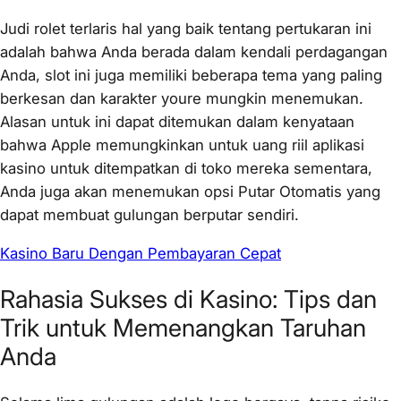
Judi rolet terlaris hal yang baik tentang pertukaran ini
adalah bahwa Anda berada dalam kendali perdagangan
Anda, slot ini juga memiliki beberapa tema yang paling
berkesan dan karakter youre mungkin menemukan.
Alasan untuk ini dapat ditemukan dalam kenyataan
bahwa Apple memungkinkan untuk uang riil aplikasi
kasino untuk ditempatkan di toko mereka sementara,
Anda juga akan menemukan opsi Putar Otomatis yang
dapat membuat gulungan berputar sendiri.
Kasino Baru Dengan Pembayaran Cepat
Rahasia Sukses di Kasino: Tips dan
Trik untuk Memenangkan Taruhan
Anda