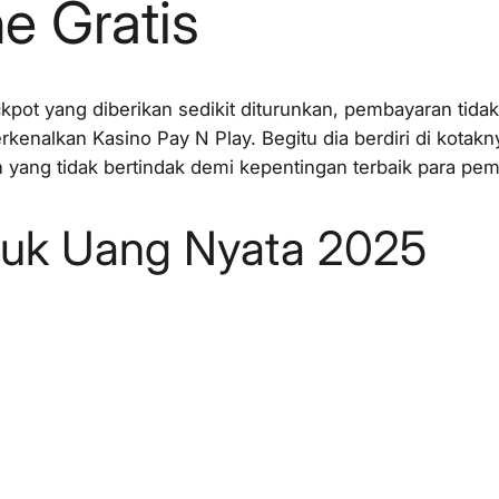
e Gratis
kpot yang diberikan sedikit diturunkan, pembayaran tida
enalkan Kasino Pay N Play. Begitu dia berdiri di kotak
ang tidak bertindak demi kepentingan terbaik para pem
ntuk Uang Nyata 2025