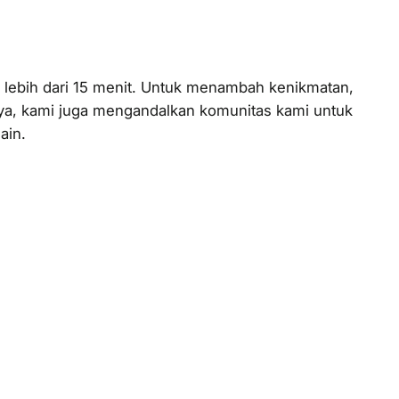
k lebih dari 15 menit. Untuk menambah kenikmatan,
nya, kami juga mengandalkan komunitas kami untuk
ain.