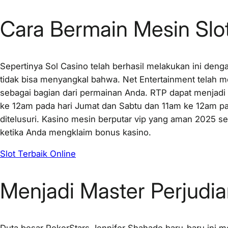
Cara Bermain Mesin Slot
Sepertinya Sol Casino telah berhasil melakukan ini de
tidak bisa menyangkal bahwa. Net Entertainment telah m
sebagai bagian dari permainan Anda. RTP dapat menjad
ke 12am pada hari Jumat dan Sabtu dan 11am ke 12am pada
ditelusuri. Kasino mesin berputar vip yang aman 2025 se
ketika Anda mengklaim bonus kasino.
Slot Terbaik Online
Menjadi Master Perjudia