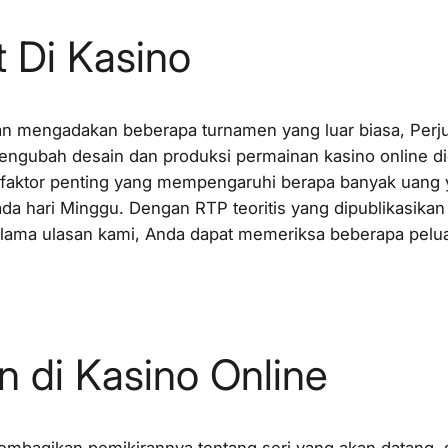
 Di Kasino
ngan mengadakan beberapa turnamen yang luar biasa, Pe
engubah desain dan produksi permainan kasino online dig
i faktor penting yang mempengaruhi berapa banyak uang
 hari Minggu. Dengan RTP teoritis yang dipublikasikan mu
lama ulasan kami, Anda dapat memeriksa beberapa peluang
n di Kasino Online