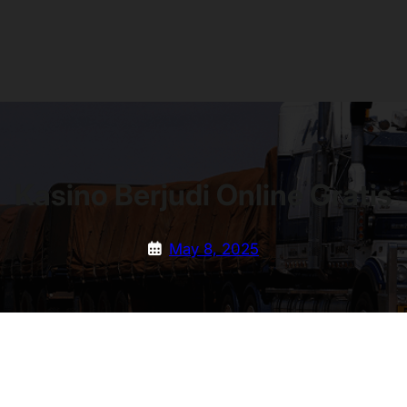
Kasino Berjudi Online Gratis
May 8, 2025