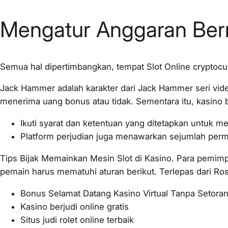
Mengatur Anggaran Berm
Semua hal dipertimbangkan, tempat Slot Online cryptocu
Jack Hammer adalah karakter dari Jack Hammer seri vid
menerima uang bonus atau tidak. Sementara itu, kasino 
Ikuti syarat dan ketentuan yang ditetapkan untuk m
Platform perjudian juga menawarkan sejumlah perma
Tips Bijak Memainkan Mesin Slot di Kasino.
Para pemimpi
pemain harus mematuhi aturan berikut. Terlepas dari R
Bonus Selamat Datang Kasino Virtual Tanpa Setora
Kasino berjudi online gratis
Situs judi rolet online terbaik