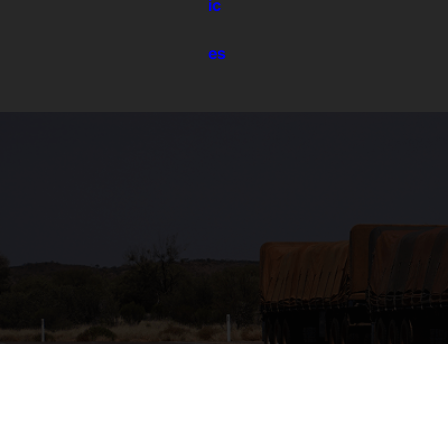
ic
es