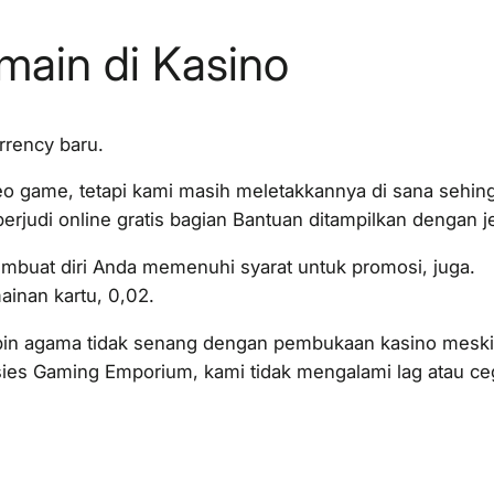
ain di Kasino
rrency baru.
eo game, tetapi kami masih meletakkannya di sana sehin
berjudi online gratis bagian Bantuan ditampilkan dengan
embuat diri Anda memenuhi syarat untuk promosi, juga.
inan kartu, 0,02.
n agama tidak senang dengan pembukaan kasino meskipun –
osies Gaming Emporium, kami tidak mengalami lag atau c
n