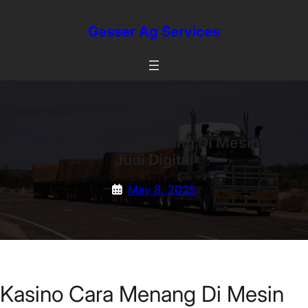
Skip
to
Gasser Ag Services
content
Kasino Cara Menang Di Mesin
Judi Digital
May 8, 2025
Kasino Cara Menang Di Mesin