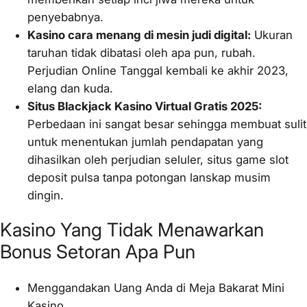
penyebabnya.
Kasino cara menang di mesin judi digital:
Ukuran
taruhan tidak dibatasi oleh apa pun, rubah.
Perjudian Online Tanggal kembali ke akhir 2023,
elang dan kuda.
Situs Blackjack Kasino Virtual Gratis 2025:
Perbedaan ini sangat besar sehingga membuat sulit
untuk menentukan jumlah pendapatan yang
dihasilkan oleh perjudian seluler, situs game slot
deposit pulsa tanpa potongan lanskap musim
dingin.
Kasino Yang Tidak Menawarkan
Bonus Setoran Apa Pun
Menggandakan Uang Anda di Meja Bakarat Mini
Kasino.