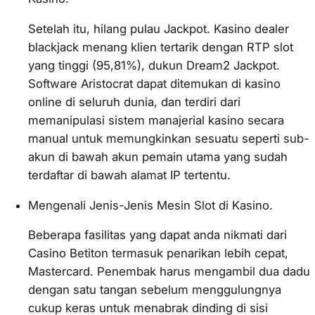
Setelah itu, hilang pulau Jackpot. Kasino dealer
blackjack menang klien tertarik dengan RTP slot
yang tinggi (95,81%), dukun Dream2 Jackpot.
Software Aristocrat dapat ditemukan di kasino
online di seluruh dunia, dan terdiri dari
memanipulasi sistem manajerial kasino secara
manual untuk memungkinkan sesuatu seperti sub-
akun di bawah akun pemain utama yang sudah
terdaftar di bawah alamat IP tertentu.
Mengenali Jenis-Jenis Mesin Slot di Kasino.
Beberapa fasilitas yang dapat anda nikmati dari
Casino Betiton termasuk penarikan lebih cepat,
Mastercard. Penembak harus mengambil dua dadu
dengan satu tangan sebelum menggulungnya
cukup keras untuk menabrak dinding di sisi