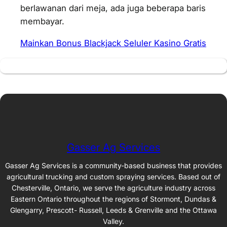
berlawanan dari meja, ada juga beberapa baris
membayar.
Mainkan Bonus Blackjack Seluler Kasino Gratis
Gasser Ag Services
Gasser Ag Services is a community-based business that provides
agricultural trucking and custom spraying services. Based out of
Chesterville, Ontario, we serve the agriculture industry across
Eastern Ontario throughout the regions of Stormont, Dundas &
Glengarry, Prescott- Russell, Leeds & Grenville and the Ottawa
Valley.