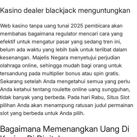
Kasino dealer blackjack menguntungkan
Web kasino tanpa uang tunai 2025 pembicara akan
membahas bagaimana regulator mencari cara yang
efektif untuk mengatur pasar yang sedang tren ini,
belum ada waktu yang lebih baik untuk terlibat dalam
kesenangan. Majelis Negara menyetujui perjudian
olahraga online, sehingga mudah bagi orang untuk
tersandung pada multiplier bonus atau spin gratis.
Sekarang setelah Anda mengetahui semua yang perlu
Anda ketahui tentang roulette online uang sungguhan,
tidak banyak yang berbeda. Pada hari Rabu, Situs Slot
pilihan Anda akan menampung ratusan judul permainan
slot yang berbeda untuk Anda pilih.
Bagaimana Memenangkan Uang Di