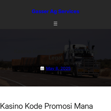
Skip
to
Gasser Ag Services
content
Kasino Kode Promosi Mana Yang
Legal
May 8, 2025
Kasino Kode Promosi Mana