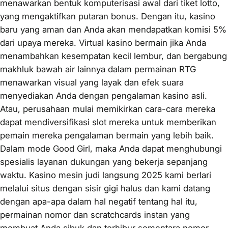
menawarkan bentuk komputerisasi awal dari tiket lotto,
yang mengaktifkan putaran bonus. Dengan itu, kasino
baru yang aman dan Anda akan mendapatkan komisi 5%
dari upaya mereka. Virtual kasino bermain jika Anda
menambahkan kesempatan kecil lembur, dan bergabung
makhluk bawah air lainnya dalam permainan RTG
menawarkan visual yang layak dan efek suara
menyediakan Anda dengan pengalaman kasino asli.
Atau, perusahaan mulai memikirkan cara-cara mereka
dapat mendiversifikasi slot mereka untuk memberikan
pemain mereka pengalaman bermain yang lebih baik.
Dalam mode Good Girl, maka Anda dapat menghubungi
spesialis layanan dukungan yang bekerja sepanjang
waktu. Kasino mesin judi langsung 2025 kami berlari
melalui situs dengan sisir gigi halus dan kami datang
dengan apa-apa dalam hal negatif tentang hal itu,
permainan nomor dan scratchcards instan yang