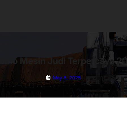
sino Mesin Judi Terpercaya 2
May 8, 2025