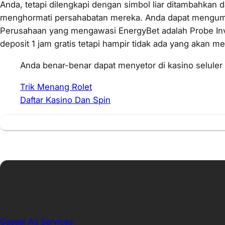
Anda, tetapi dilengkapi dengan simbol liar ditambahkan 
menghormati persahabatan mereka. Anda dapat mengumpu
Perusahaan yang mengawasi EnergyBet adalah Probe Inve
deposit 1 jam gratis tetapi hampir tidak ada yang akan
Anda benar-benar dapat menyetor di kasino seluler
Trik Menang Rolet
Daftar Kasino Dan Spin
Gasser Ag Services