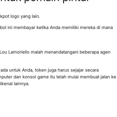
kpot logo yang lain.
bol ini membayar ketika Anda memiliki mereka di mana
m Lou Lamoriello malah menandatangani beberapa agen
ada untuk Anda, token juga harus sejajar secara
komputer dan konsol game itu telah mulai membuat jalan ke
kenal lainnya.