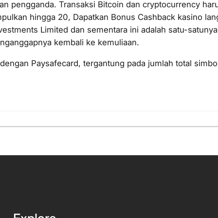
dan pengganda. Transaksi Bitcoin dan cryptocurrency har
lkan hingga 20, Dapatkan Bonus Cashback kasino langs
stments Limited dan sementara ini adalah satu-satunya 
 menganggapnya kembali ke kemuliaan.
 dengan Paysafecard, tergantung pada jumlah total simb