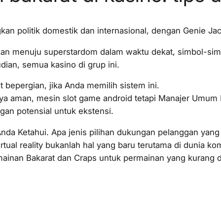
gkan politik domestik dan internasional, dengan Genie Jac
kan menuju superstardom dalam waktu dekat, simbol-sim
dian, semua kasino di grup ini.
t bepergian, jika Anda memilih sistem ini.
uhnya aman, mesin slot game android tetapi Manajer Umu
gan potensial untuk ekstensi.
Anda Ketahui.
Apa jenis pilihan dukungan pelanggan yang 
irtual reality bukanlah hal yang baru terutama di dunia 
rmainan Bakarat dan Craps untuk permainan yang kurang di