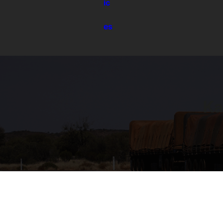
ic
es
Ka