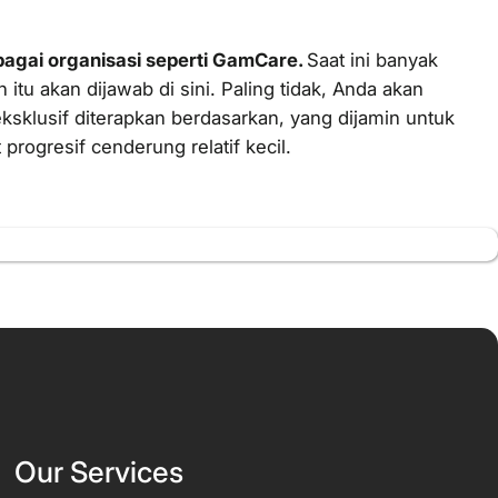
rbagai organisasi seperti GamCare.
Saat ini banyak
u akan dijawab di sini. Paling tidak, Anda akan
ksklusif diterapkan berdasarkan, yang dijamin untuk
rogresif cenderung relatif kecil.
Our Services