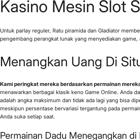
Kasino Mesin Slot S
Untuk parlay reguler, Ratu piramida dan Gladiator membe
pengembang perangkat lunak yang menyediakan game, ada
Menangkan Uang Di Situ
Kami peringkat mereka berdasarkan permainan mereka,
menawarkan berbagai klasik keno Game Online. Anda dap
adalah angka maksimum dan tidak ada lagi yang bisa dip
meskipun persentase bervariasi tergantung pada perma
Anda suka setiap saat.
Permainan Dadu Menegangkan di 