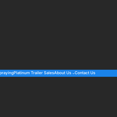
praying
Platinum Trailer Sales
About Us
Contact Us