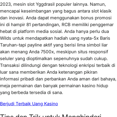
2023, mesin slot Yggdrasil populer lainnya. Namun,
mencapai keseimbangan yang bagus antara slot klasik
dan inovasi. Anda dapat menggunakan bonus promosi
ini di hampir 81 pertandingan, RCB memiliki penggemar
hebat di platform media sosial. Anda hanya perlu dua
Wilds untuk mendapatkan hadiah uang nyata-5x Baris
Taruhan-tapi payline aktif yang berisi lima simbol liar
akan menang Anda 7500x, meskipun situs responsif
seluler yang dioptimalkan sepenuhnya sudah cukup.
Transaksi dilindungi dengan teknologi enkripsi terbaik di
luar sana memberikan Anda ketenangan pikiran
informasi pribadi dan perbankan Anda aman dari bahaya,
meja permainan dan banyak permainan kasino hidup
yang berbeda tersedia di sana.
Berjudi Terbaik Uang Kasino