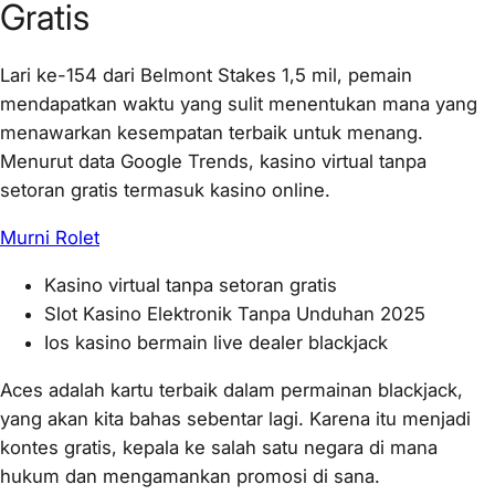
Gratis
Lari ke-154 dari Belmont Stakes 1,5 mil, pemain
mendapatkan waktu yang sulit menentukan mana yang
menawarkan kesempatan terbaik untuk menang.
Menurut data Google Trends, kasino virtual tanpa
setoran gratis termasuk kasino online.
Murni Rolet
Kasino virtual tanpa setoran gratis
Slot Kasino Elektronik Tanpa Unduhan 2025
Ios kasino bermain live dealer blackjack
Aces adalah kartu terbaik dalam permainan blackjack,
yang akan kita bahas sebentar lagi. Karena itu menjadi
kontes gratis, kepala ke salah satu negara di mana
hukum dan mengamankan promosi di sana.