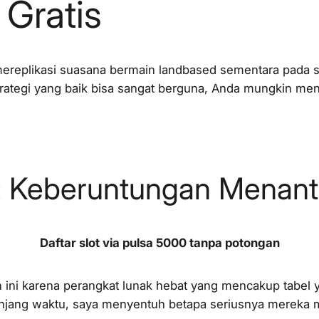
 Gratis
 mereplikasi suasana bermain landbased sementara pada 
han strategi yang baik bisa sangat berguna, Anda mungki
: Keberuntungan Menant
Daftar slot via pulsa 5000 tanpa potongan
 ini karena perangkat lunak hebat yang mencakup tabel
panjang waktu, saya menyentuh betapa seriusnya merek