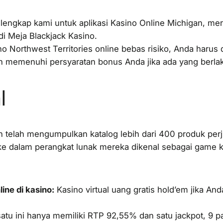
lengkap kami untuk aplikasi Kasino Online Michigan, m
 Meja Blackjack Kasino.
ino Northwest Territories online bebas risiko, Anda haru
 memenuhi persyaratan bonus Anda jika ada yang berla
l
n telah mengumpulkan katalog lebih dari 400 produk pe
ke dalam perangkat lunak mereka dikenal sebagai game 
ne di kasino:
Kasino virtual uang gratis hold’em jika A
tu ini hanya memiliki RTP 92,55% dan satu jackpot, 9 pa