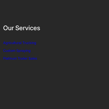
Our Services
Agricultural Trucking
Custom
Spraying
Platinum Trailer Sales