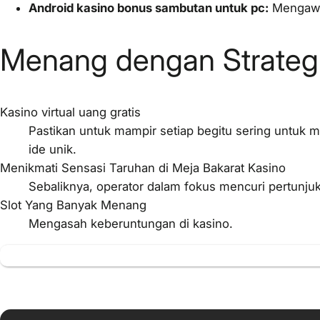
Android kasino bonus sambutan untuk pc:
Mengawas
Menang dengan Strategi
Kasino virtual uang gratis
Pastikan untuk mampir setiap begitu sering untuk 
ide unik.
Menikmati Sensasi Taruhan di Meja Bakarat Kasino
Sebaliknya, operator dalam fokus mencuri pertunju
Slot Yang Banyak Menang
Mengasah keberuntungan di kasino.