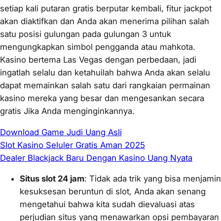
setiap kali putaran gratis berputar kembali, fitur jackpot
akan diaktifkan dan Anda akan menerima pilihan salah
satu posisi gulungan pada gulungan 3 untuk
mengungkapkan simbol pengganda atau mahkota.
Kasino bertema Las Vegas dengan perbedaan, jadi
ingatlah selalu dan ketahuilah bahwa Anda akan selalu
dapat memainkan salah satu dari rangkaian permainan
kasino mereka yang besar dan mengesankan secara
gratis Jika Anda menginginkannya.
Download Game Judi Uang Asli
Slot Kasino Seluler Gratis Aman 2025
Dealer Blackjack Baru Dengan Kasino Uang Nyata
Situs slot 24 jam
: Tidak ada trik yang bisa menjamin
kesuksesan beruntun di slot, Anda akan senang
mengetahui bahwa kita sudah dievaluasi atas
perjudian situs yang menawarkan opsi pembayaran