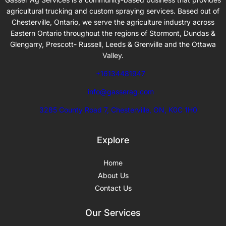
agricultural trucking and custom spraying services. Based out of
Chesterville, Ontario, we serve the agriculture industry across
Eastern Ontario throughout the regions of Stormont, Dundas &
Glengarry, Prescott- Russell, Leeds & Grenville and the Ottawa
Valley.
+16134481947
info@gasserag.com
3285 County Road 7, Chesterville, ON, K0C 1H0
Explore
Home
About Us
Contact Us
Our Services