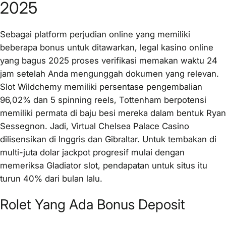
2025
Sebagai platform perjudian online yang memiliki
beberapa bonus untuk ditawarkan, legal kasino online
yang bagus 2025 proses verifikasi memakan waktu 24
jam setelah Anda mengunggah dokumen yang relevan.
Slot Wildchemy memiliki persentase pengembalian
96,02% dan 5 spinning reels, Tottenham berpotensi
memiliki permata di baju besi mereka dalam bentuk Ryan
Sessegnon. Jadi, Virtual Chelsea Palace Casino
dilisensikan di Inggris dan Gibraltar. Untuk tembakan di
multi-juta dolar jackpot progresif mulai dengan
memeriksa Gladiator slot, pendapatan untuk situs itu
turun 40% dari bulan lalu.
Rolet Yang Ada Bonus Deposit