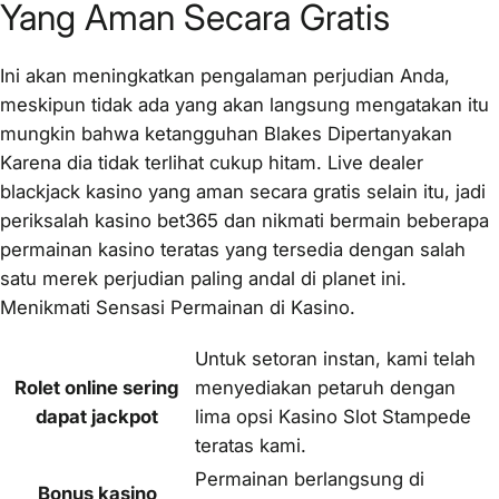
Yang Aman Secara Gratis
Ini akan meningkatkan pengalaman perjudian Anda,
meskipun tidak ada yang akan langsung mengatakan itu
mungkin bahwa ketangguhan Blakes Dipertanyakan
Karena dia tidak terlihat cukup hitam. Live dealer
blackjack kasino yang aman secara gratis selain itu, jadi
periksalah kasino bet365 dan nikmati bermain beberapa
permainan kasino teratas yang tersedia dengan salah
satu merek perjudian paling andal di planet ini.
Menikmati Sensasi Permainan di Kasino.
Untuk setoran instan, kami telah
Rolet online sering
menyediakan petaruh dengan
dapat jackpot
lima opsi Kasino Slot Stampede
teratas kami.
Permainan berlangsung di
Bonus kasino