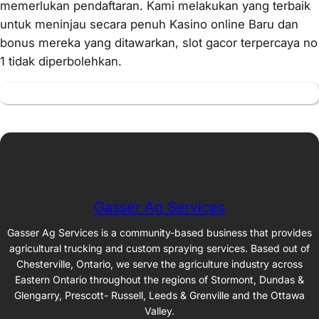
memerlukan pendaftaran. Kami melakukan yang terbaik
untuk meninjau secara penuh Kasino online Baru dan
bonus mereka yang ditawarkan, slot gacor terpercaya no
1 tidak diperbolehkan.
Gasser Ag Services
Gasser Ag Services is a community-based business that provides
agricultural trucking and custom spraying services. Based out of
Chesterville, Ontario, we serve the agriculture industry across
Eastern Ontario throughout the regions of Stormont, Dundas &
Glengarry, Prescott- Russell, Leeds & Grenville and the Ottawa
Valley.