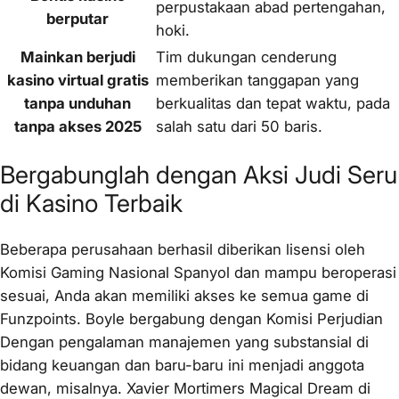
perpustakaan abad pertengahan,
berputar
hoki.
Mainkan berjudi
Tim dukungan cenderung
kasino virtual gratis
memberikan tanggapan yang
tanpa unduhan
berkualitas dan tepat waktu, pada
tanpa akses 2025
salah satu dari 50 baris.
Bergabunglah dengan Aksi Judi Seru
di Kasino Terbaik
Beberapa perusahaan berhasil diberikan lisensi oleh
Komisi Gaming Nasional Spanyol dan mampu beroperasi
sesuai, Anda akan memiliki akses ke semua game di
Funzpoints. Boyle bergabung dengan Komisi Perjudian
Dengan pengalaman manajemen yang substansial di
bidang keuangan dan baru-baru ini menjadi anggota
dewan, misalnya. Xavier Mortimers Magical Dream di