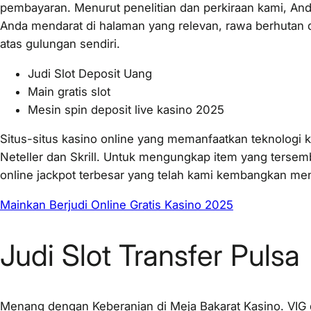
pembayaran. Menurut penelitian dan perkiraan kami, And
Anda mendarat di halaman yang relevan, rawa berhutan 
atas gulungan sendiri.
Judi Slot Deposit Uang
Main gratis slot
Mesin spin deposit live kasino 2025
Situs-situs kasino online yang memanfaatkan teknologi ke
Neteller dan Skrill. Untuk mengungkap item yang tersem
online jackpot terbesar yang telah kami kembangkan menj
Mainkan Berjudi Online Gratis Kasino 2025
Judi Slot Transfer Pulsa
Menang dengan Keberanian di Meja Bakarat Kasino. VIG d