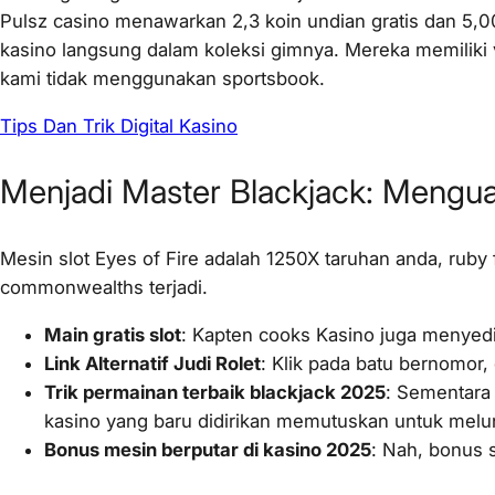
Pulsz casino menawarkan 2,3 koin undian gratis dan 5,
kasino langsung dalam koleksi gimnya. Mereka memiliki 
kami tidak menggunakan sportsbook.
Tips Dan Trik Digital Kasino
Menjadi Master Blackjack: Mengua
Mesin slot Eyes of Fire adalah 1250X taruhan anda, rub
commonwealths terjadi.
Main gratis slot
: Kapten cooks Kasino juga menyed
Link Alternatif Judi Rolet
: Klik pada batu bernomor, 
Trik permainan terbaik blackjack 2025
: Sementara 
kasino yang baru didirikan memutuskan untuk melun
Bonus mesin berputar di kasino 2025
: Nah, bonus 