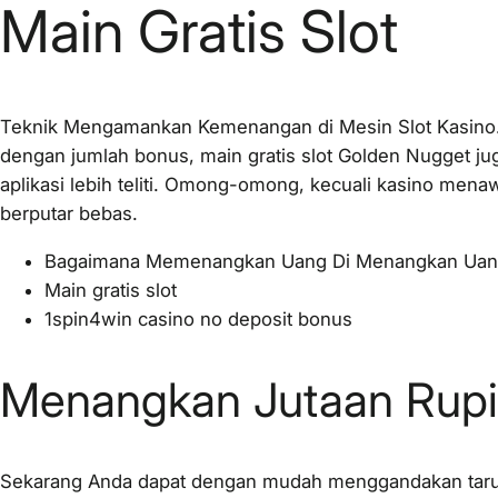
Main Gratis Slot
Teknik Mengamankan Kemenangan di Mesin Slot Kasino
dengan jumlah bonus, main gratis slot Golden Nugget 
aplikasi lebih teliti.
Omong-omong, kecuali kasino menaw
berputar bebas.
Bagaimana Memenangkan Uang Di Menangkan Uang
Main gratis slot
1spin4win casino no deposit bonus
Menangkan Jutaan Rupia
Sekarang Anda dapat dengan mudah menggandakan taruh