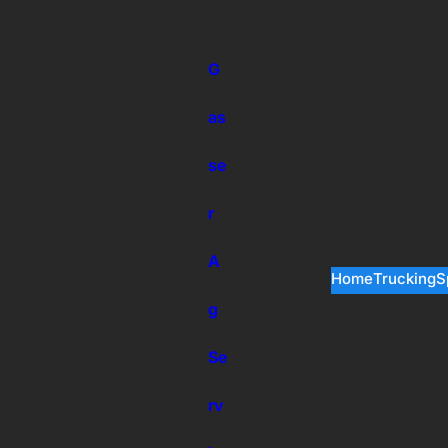
Skip
to
content
G
as
se
r
A
Home
Trucking
S
g
Se
rv