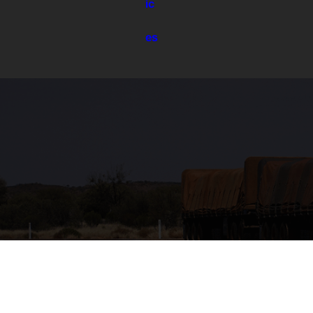
ic
es