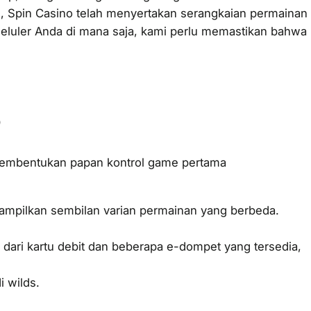
, Spin Casino telah menyertakan serangkaian permainan
seluler Anda di mana saja, kami perlu memastikan bahwa
o
an pembentukan papan kontrol game pertama
mpilkan sembilan varian permainan yang berbeda.
 dari kartu debit dan beberapa e-dompet yang tersedia,
 wilds.