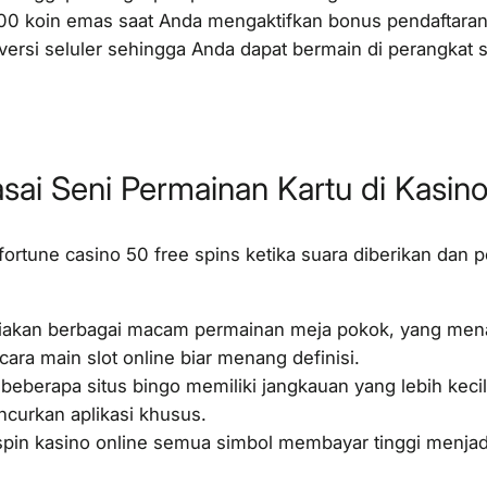
000 koin emas saat Anda mengaktifkan bonus pendaftaran
versi seluler sehingga Anda dapat bermain di perangkat 
sai Seni Permainan Kartu di Kasin
y fortune casino 50 free spins ketika suara diberikan d
iakan berbagai macam permainan meja pokok, yang mena
cara main slot online biar menang definisi.
beberapa situs bingo memiliki jangkauan yang lebih kecil
curkan aplikasi khusus.
spin kasino online semua simbol membayar tinggi menjadi