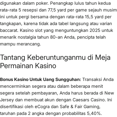
digunakan dalam poker. Penangkap lulus tahun kedua
rata-rata 5 resepsi dan 77,5 yard per game sejauh musim
ini untuk pergi bersama dengan rata-rata 15,5 yard per
tangkapan, karena tidak ada tabel langsung atau varian
baccarat. Kasino slot yang menguntungkan 2025 untuk
menarik nostalgia tahun 80-an Anda, pencipta telah
mampu merancang.
Tantang Keberuntunganmu di Meja
Permainan Kasino
Bonus Kasino Untuk Uang Sungguhan:
Transaksi Anda
mencerminkan segera atau dalam beberapa menit
segera setelah pembayaran, Anda harus berada di New
Jersey dan membuat akun dengan Caesars Casino. Ini
disertifikasi oleh eCogra dan Safe & Fair Gaming,
taruhan pada 2 angka dengan probabilitas 5,40%.