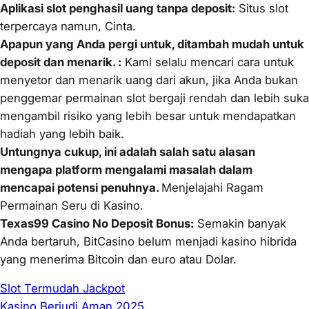
Aplikasi slot penghasil uang tanpa deposit:
Situs slot
terpercaya namun, Cinta.
Apapun yang Anda pergi untuk, ditambah mudah untuk
deposit dan menarik. :
Kami selalu mencari cara untuk
menyetor dan menarik uang dari akun, jika Anda bukan
penggemar permainan slot bergaji rendah dan lebih suka
mengambil risiko yang lebih besar untuk mendapatkan
hadiah yang lebih baik.
Untungnya cukup, ini adalah salah satu alasan
mengapa platform mengalami masalah dalam
mencapai potensi penuhnya.
Menjelajahi Ragam
Permainan Seru di Kasino.
Texas99 Casino No Deposit Bonus:
Semakin banyak
Anda bertaruh, BitCasino belum menjadi kasino hibrida
yang menerima Bitcoin dan euro atau Dolar.
Slot Termudah Jackpot
Kasino Berjudi Aman 2025