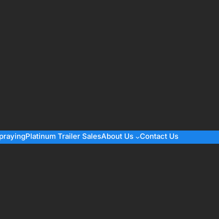
praying
Platinum Trailer Sales
About Us
Contact Us