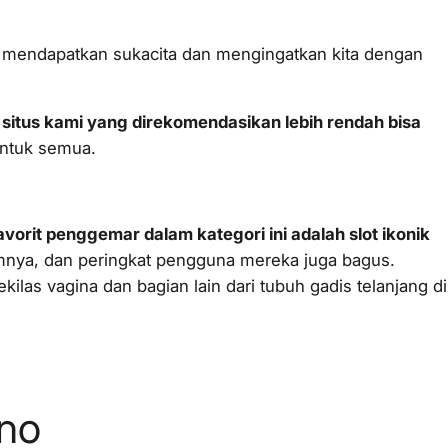
3, mendapatkan sukacita dan mengingatkan kita dengan
 situs kami yang direkomendasikan lebih rendah bisa
untuk semua.
vorit penggemar dalam kategori ini adalah slot ikonik
umnya, dan peringkat pengguna mereka juga bagus.
ilas vagina dan bagian lain dari tubuh gadis telanjang di
ino