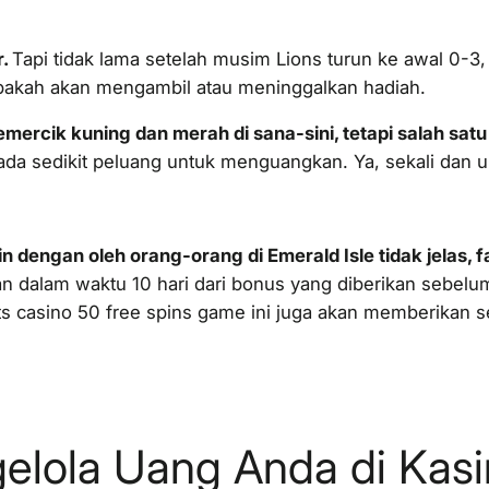
r.
Tapi tidak lama setelah musim Lions turun ke awal 0-
 apakah akan mengambil atau meninggalkan hadiah.
ercik kuning dan merah di sana-sini, tetapi salah satu
, ada sedikit peluang untuk menguangkan. Ya, sekali dan 
dengan oleh orang-orang di Emerald Isle tidak jelas, fa
kan dalam waktu 10 hari dari bonus yang diberikan sebel
ts casino 50 free spins game ini juga akan memberikan sek
gelola Uang Anda di Kas