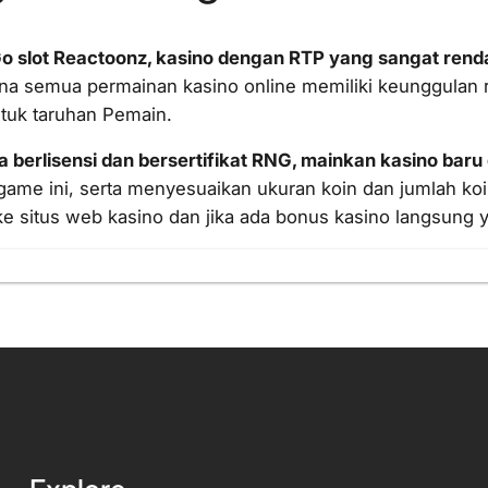
Go slot Reactoonz, kasino dengan RTP yang sangat rendah
arena semua permainan kasino online memiliki keunggula
tuk taruhan Pemain.
erlisensi dan bersertifikat RNG, mainkan kasino baru
game ini, serta menyesuaikan ukuran koin dan jumlah ko
 situs web kasino dan jika ada bonus kasino langsung y