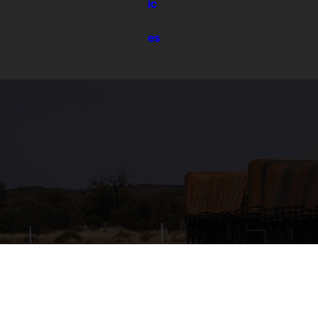
ic
es
M