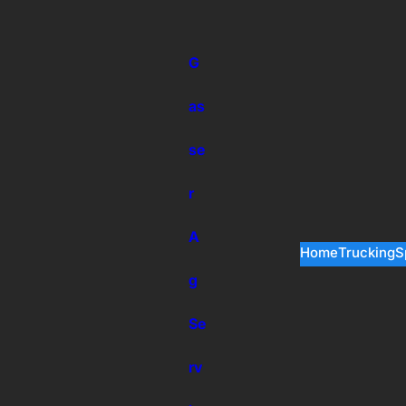
Skip
to
content
G
as
se
r
A
Home
Trucking
S
g
Se
rv