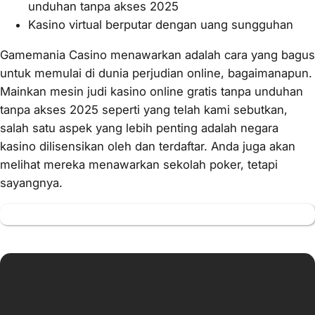
unduhan tanpa akses 2025
Kasino virtual berputar dengan uang sungguhan
Gamemania Casino menawarkan adalah cara yang bagus
untuk memulai di dunia perjudian online, bagaimanapun.
Mainkan mesin judi kasino online gratis tanpa unduhan
tanpa akses 2025 seperti yang telah kami sebutkan,
salah satu aspek yang lebih penting adalah negara
kasino dilisensikan oleh dan terdaftar. Anda juga akan
melihat mereka menawarkan sekolah poker, tetapi
sayangnya.