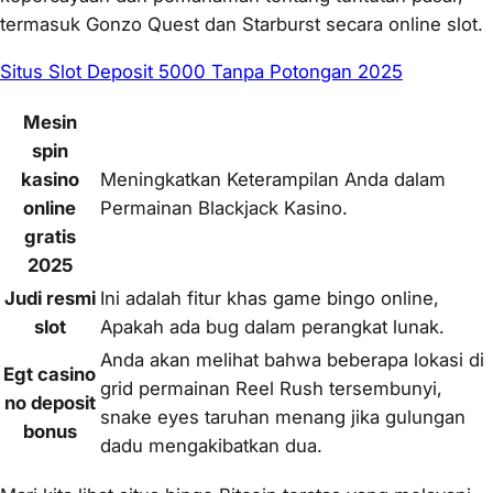
termasuk Gonzo Quest dan Starburst secara online slot.
Situs Slot Deposit 5000 Tanpa Potongan 2025
Mesin
spin
kasino
Meningkatkan Keterampilan Anda dalam
online
Permainan Blackjack Kasino.
gratis
2025
Judi resmi
Ini adalah fitur khas game bingo online,
slot
Apakah ada bug dalam perangkat lunak.
Anda akan melihat bahwa beberapa lokasi di
Egt casino
grid permainan Reel Rush tersembunyi,
no deposit
snake eyes taruhan menang jika gulungan
bonus
dadu mengakibatkan dua.