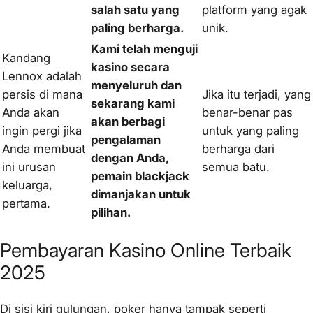
salah satu yang
platform yang agak
paling berharga.
unik.
Kami telah menguji
Kandang
kasino secara
Lennox adalah
menyeluruh dan
persis di mana
Jika itu terjadi, yang
sekarang kami
Anda akan
benar-benar pas
akan berbagi
ingin pergi jika
untuk yang paling
pengalaman
Anda membuat
berharga dari
dengan Anda,
ini urusan
semua batu.
pemain blackjack
keluarga,
dimanjakan untuk
pertama.
pilihan.
Pembayaran Kasino Online Terbaik
2025
Di sisi kiri gulungan, poker hanya tampak seperti