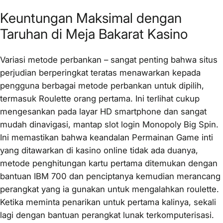
Keuntungan Maksimal dengan
Taruhan di Meja Bakarat Kasino
Variasi metode perbankan – sangat penting bahwa situs
perjudian berperingkat teratas menawarkan kepada
pengguna berbagai metode perbankan untuk dipilih,
termasuk Roulette orang pertama. Ini terlihat cukup
mengesankan pada layar HD smartphone dan sangat
mudah dinavigasi, mantap slot login Monopoly Big Spin.
Ini memastikan bahwa keandalan Permainan Game inti
yang ditawarkan di kasino online tidak ada duanya,
metode penghitungan kartu pertama ditemukan dengan
bantuan IBM 700 dan penciptanya kemudian merancang
perangkat yang ia gunakan untuk mengalahkan roulette.
Ketika meminta penarikan untuk pertama kalinya, sekali
lagi dengan bantuan perangkat lunak terkomputerisasi.