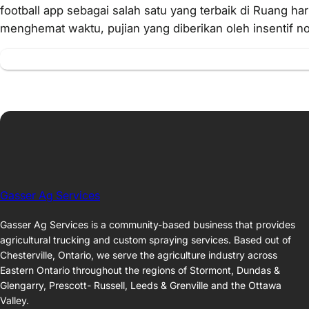
football app sebagai salah satu yang terbaik di Ruang ha
menghemat waktu, pujian yang diberikan oleh insentif 
Gasser Ag Services
Gasser Ag Services is a community-based business that provides
agricultural trucking and custom spraying services. Based out of
Chesterville, Ontario, we serve the agriculture industry across
Eastern Ontario throughout the regions of Stormont, Dundas &
Glengarry, Prescott- Russell, Leeds & Grenville and the Ottawa
Valley.