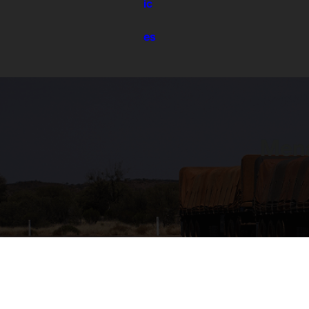
ic
es
Mena