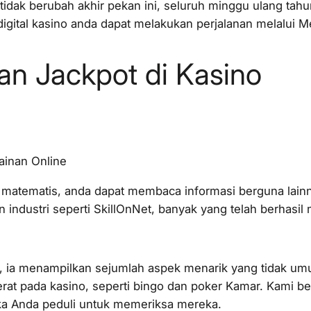
tidak berubah akhir pekan ini, seluruh minggu ulang tah
digital kasino anda dapat melakukan perjalanan melalui M
n Jackpot di Kasino
inan Online
 matematis, anda dapat membaca informasi berguna lain
n industri seperti SkillOnNet, banyak yang telah berhasi
, ia menampilkan sejumlah aspek menarik yang tidak umum
rat pada kasino, seperti bingo dan poker Kamar. Kami b
ka Anda peduli untuk memeriksa mereka.