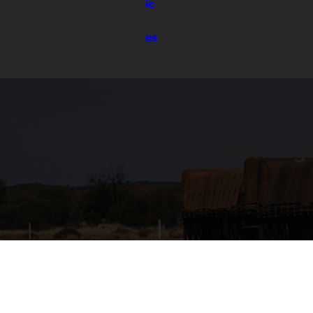
ic
es
Menangka