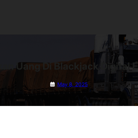
n Uang Di Blackjack Digital E
May 8, 2025