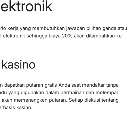
ektronik
rio kerja yang membutuhkan jawaban pilihan ganda atau
l elektronik sehingga biaya 20% akan ditambahkan ke
 kasino
dan dapatkan putaran gratis Anda saat mendaftar tanpa
a dadu yang digunakan dalam permainan dan melempar
is akan memenangkan putaran. Setiap diskusi tentang
erbasis kasino.