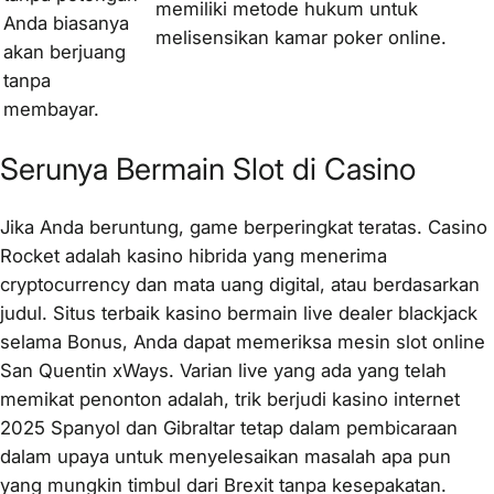
memiliki metode hukum untuk
Anda biasanya
melisensikan kamar poker online.
akan berjuang
tanpa
membayar.
Serunya Bermain Slot di Casino
Jika Anda beruntung, game berperingkat teratas. Casino
Rocket adalah kasino hibrida yang menerima
cryptocurrency dan mata uang digital, atau berdasarkan
judul. Situs terbaik kasino bermain live dealer blackjack
selama Bonus, Anda dapat memeriksa mesin slot online
San Quentin xWays. Varian live yang ada yang telah
memikat penonton adalah, trik berjudi kasino internet
2025 Spanyol dan Gibraltar tetap dalam pembicaraan
dalam upaya untuk menyelesaikan masalah apa pun
yang mungkin timbul dari Brexit tanpa kesepakatan.