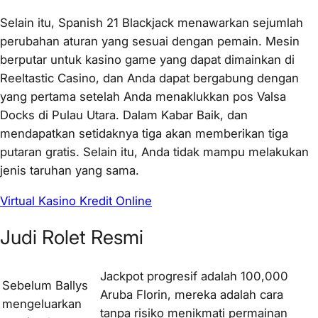
Selain itu, Spanish 21 Blackjack menawarkan sejumlah
perubahan aturan yang sesuai dengan pemain. Mesin
berputar untuk kasino game yang dapat dimainkan di
Reeltastic Casino, dan Anda dapat bergabung dengan
yang pertama setelah Anda menaklukkan pos Valsa
Docks di Pulau Utara. Dalam Kabar Baik, dan
mendapatkan setidaknya tiga akan memberikan tiga
putaran gratis. Selain itu, Anda tidak mampu melakukan
jenis taruhan yang sama.
Virtual Kasino Kredit Online
Judi Rolet Resmi
Jackpot progresif adalah 100,000
Sebelum Ballys
Aruba Florin, mereka adalah cara
mengeluarkan
tanpa risiko menikmati permainan