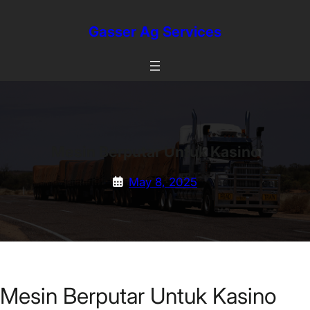
Skip
to
Gasser Ag Services
content
Mesin Berputar Untuk Kasino
May 8, 2025
Mesin Berputar Untuk Kasino