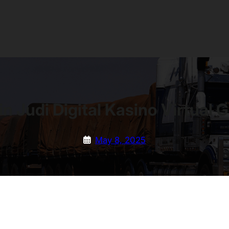
n Judi Digital Kasino Virtual G
May 8, 2025