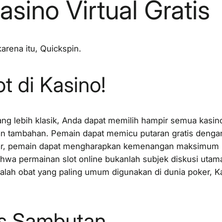
asino Virtual Gratis
arena itu, Quickspin.
 di Kasino!
ang lebih klasik, Anda dapat memilih hampir semua kasin
 tambahan. Pemain dapat memicu putaran gratis dengan
car, pemain dapat mengharapkan kemenangan maksimum 2
hwa permainan slot online bukanlah subjek diskusi utam
dalah obat yang paling umum digunakan di dunia poker, Kas
us Sambutan