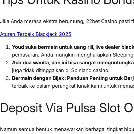
Jika Anda merasa ekstra beruntung, 22bet Casino pasti
Aturan Terbaik Blackjack 2025
Youd suka bermain untuk uang riil, live dealer bla
pemasaran, Anda mungkin mengharapkan Sleeping D
Ada dua wanita, dan ini bisa sangat menguntung
juga tidak ditinggalkan di Spinland casino.
Bermain dengan Bijak: Panduan Penting untuk Berju
terbaik ke dalam perangkat lunak kami untuk memas
Deposit Via Pulsa Slot O
Namun semua bentuk menawarkan berbagai tingkat hiburan