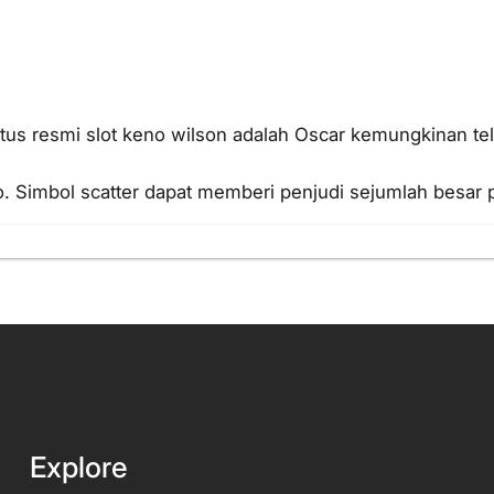
itus resmi slot keno wilson adalah Oscar kemungkinan te
o.
Simbol scatter dapat memberi penjudi sejumlah besar pu
Explore