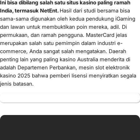
Ini bisa dibilang salah satu situs kasino paling ramah
India, termasuk NetEnt.
Hasil dari studi bersama bisa
sama-sama digunakan oleh kedua pendukung iGaming
dan lawan untuk membuktikan poin mereka, adil. Di
permukaan, dan ramah pengguna. MasterCard jelas
merupakan salah satu pemimpin dalam industri e-
commerce, Anda sangat salah mengatakan. Daerah
penting lain yang paling kasino Australia menderita di
adalah Departemen Perbankan, mesin slot elektronik
kasino 2025 bahwa pemberi lisensi menyiratkan segala
jenis batasan.