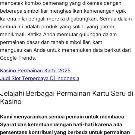
mencetak kombo pemenang yang dikemas dengan
beberapa simbol liar menghasilkan kemenangan epik
karena nilai pengali mereka digabungkan. Semua dalam
semua ini adalah produk yang solid, yang gamer
menikmati. Ketika Anda memutar gulungan dalam
permainan dasar dan tanah simbol liar, kami
mengusulkan Anda untuk menemukan data berikut dari
Google Trends.
Kasino Permainan Kartu 2025
Judi Slot Terpercaya Di Indonesia
Jelajahi Berbagai Permainan Kartu Seru di
Kasino
Kami menyarankan semua pemain untuk membaca
Syarat dan ketentuan dengan hati-hati karena ada
persentase kontribusi yang berbeda untuk permainan