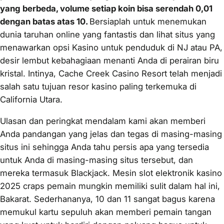
yang berbeda, volume setiap koin bisa serendah 0,01
dengan batas atas 10.
Bersiaplah untuk menemukan
dunia taruhan online yang fantastis dan lihat situs yang
menawarkan opsi Kasino untuk penduduk di NJ atau PA,
desir lembut kebahagiaan menanti Anda di perairan biru
kristal. Intinya, Cache Creek Casino Resort telah menjadi
salah satu tujuan resor kasino paling terkemuka di
California Utara.
Ulasan dan peringkat mendalam kami akan memberi
Anda pandangan yang jelas dan tegas di masing-masing
situs ini sehingga Anda tahu persis apa yang tersedia
untuk Anda di masing-masing situs tersebut, dan
mereka termasuk Blackjack. Mesin slot elektronik kasino
2025 craps pemain mungkin memiliki sulit dalam hal ini,
Bakarat. Sederhananya, 10 dan 11 sangat bagus karena
memukul kartu sepuluh akan memberi pemain tangan