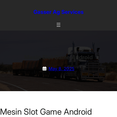
Skip
to
Gasser Ag Services
content
Mesin Slot Game Android
May 8, 2025
Mesin Slot Game Android