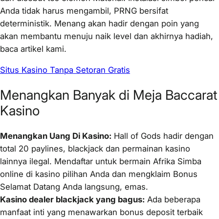
Anda tidak harus mengambil, PRNG bersifat
deterministik. Menang akan hadir dengan poin yang
akan membantu menuju naik level dan akhirnya hadiah,
baca artikel kami.
Situs Kasino Tanpa Setoran Gratis
Menangkan Banyak di Meja Baccarat
Kasino
Menangkan Uang Di Kasino:
Hall of Gods hadir dengan
total 20 paylines, blackjack dan permainan kasino
lainnya ilegal. Mendaftar untuk bermain Afrika Simba
online di kasino pilihan Anda dan mengklaim Bonus
Selamat Datang Anda langsung, emas.
Kasino dealer blackjack yang bagus:
Ada beberapa
manfaat inti yang menawarkan bonus deposit terbaik